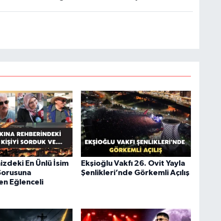
izdeki En Ünlü İsim
Ekşioğlu Vakfı 26. Ovit Yayla
Sorusuna
Şenlikleri’nde Görkemli Açılış
en Eğlenceli