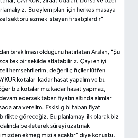
tarlar, ÇAYKUR, ziraat odaları, borsa ve özel
ırlamalıyız. Bu eylem planı için herkes masaya
l sektörü ezmek isteyen fırsatçılardır"
dan bırakılması olduğunu hatırlatan Arslan, "Şu
a tek bir şekilde atlatabiliriz. Çayı en iyi
eli hemşehrilerim, değerli çiftçiler lütfen
AYKUR kotaları kadar hasat yapalım ve bu
 Eğer biz kotalarımız kadar hasat yapmaz,
devam edersek taban fiyatın altında alımlar
sada ara verelim. Eskisi gibi taban fiyat
birlikte göreceğiz. Bu planlamayı ilk olarak biz
 dalında bekleterek süreyi uzatmak
elimizden ekmeğimizi alacaktır" diye konuştu.