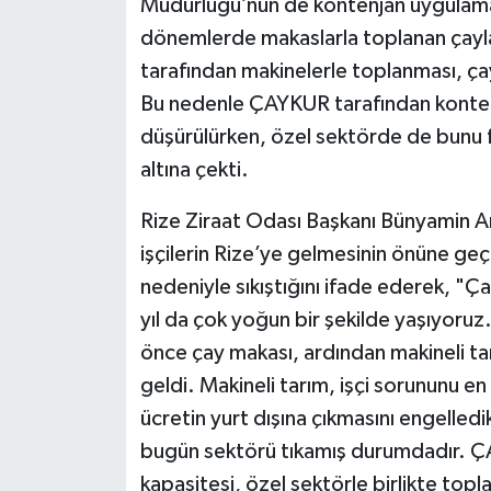
Müdürlüğü’nün de kontenjan uygulaması 
dönemlerde makaslarla toplanan çayla
tarafından makinelerle toplanması, çay
Bu nedenle ÇAYKUR tarafından konten
düşürülürken, özel sektörde de bunu fır
altına çekti.
Rize Ziraat Odası Başkanı Bünyamin Ar
işçilerin Rize’ye gelmesinin önüne geç
nedeniyle sıkıştığını ifade ederek, "Ç
yıl da çok yoğun bir şekilde yaşıyoruz
önce çay makası, ardından makineli tar
geldi. Makineli tarım, işçi sorununu en
ücretin yurt dışına çıkmasını engelledik
bugün sektörü tıkamış durumdadır. Ç
kapasitesi, özel sektörle birlikte top