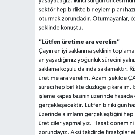
yaşayacağız. İkinci sürgün öncesi muh
sektör hep birlikte bir eylem planı haz
oturmak zorundadır. Oturmayanlar, öze
şeklinde konuştu.
"Lütfen üretime ara verelim"
Çayın en iyi saklanma şeklinin toplama
an yaşadığımız yoğunluk sürecini yalnızc
saklama koşulu dalında saklamaktır. Riz
üretime ara verelim. Azami şekilde Ç
süreci hep birlikte düzlüğe çıkaralım.
işleme kapasitesinin üzerinde hasada 
gerçekleşecektir. Lütfen bir iki gün ha
üzerinde alımların gerçekleştiğini hep 
üreticiler yapmalıyız. Hasat dönemini
zorundayız. Aksi takdirde fırsatçılar 