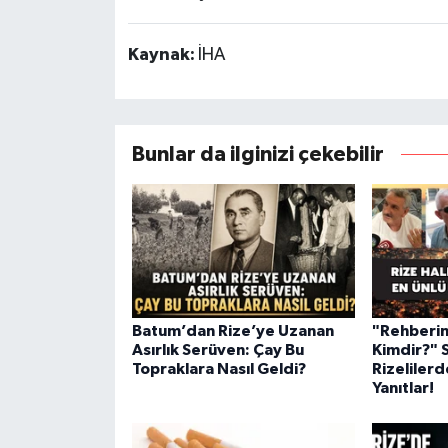
Kaynak:
İHA
Bunlar da ilginizi çekebilir
Batum’dan Rize’ye Uzanan
"Rehberin
Asırlık Serüven: Çay Bu
Kimdir?" 
Topraklara Nasıl Geldi?
Rizelilerd
Yanıtlar!