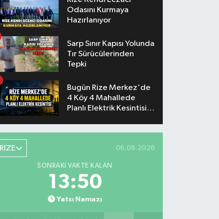
Odasını Kurmaya
Hazırlanıyor
Sarp Sınır Kapısı Yolunda
Tır Sürücülerinden
Tepki
Bugün Rize Merkez'de
4 Köy 4 Mahallede
Planlı Elektrik Kesintisi
Yaşanacak
RİZE
06.08.2026
SONRAKI VAKTE KALAN
13:49
Yatsı Namazı