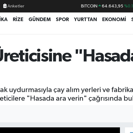
BITCOIN
64.643,95
%0.
Anketler
DOLAR
47,6006
%0.
İKA
RİZE
GÜNDEM
SPOR
YURTTAN
EKONOMİ
EURO
55,0250
%0.
STERLİN
64,2398
%0
GRAM ALTIN
6500.87
%0.
reticisine "Hasad
BİST100
13.799
%7
ayak uydurmasıyla çay alım yerleri ve fabr
reticilere "Hasada ara verin" çağrısında b