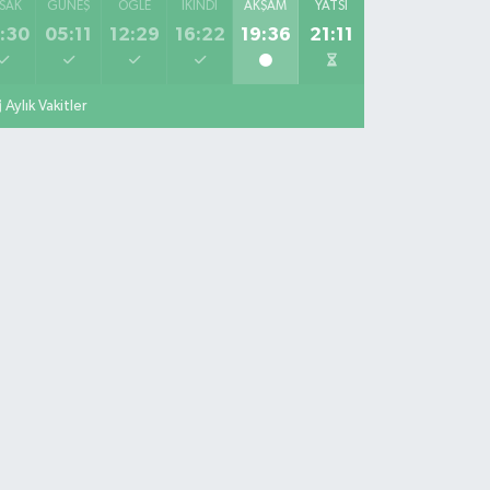
SAK
GÜNEŞ
ÖĞLE
İKINDI
AKŞAM
YATSI
:30
05:11
12:29
16:22
19:36
21:11
Aylık Vakitler