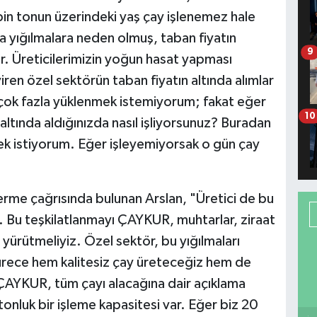
bin tonun üzerindeki yaş çay işlenemez hale
da yığılmalara neden olmuş, taban fiyatın
9
ır. Üreticilerimizin yoğun hasat yapması
ren özel sektörün taban fiyatın altında alımlar
çok fazla yüklenmek istemiyorum; fakat eğer
10
altında aldığınızda nasıl işliyorsunuz? Buradan
ek istiyorum. Eğer işleyemiyorsak o gün çay
erme çağrısında bulunan Arslan, "Üretici de bu
 Bu teşkilatlanmayı ÇAYKUR, muhtarlar, ziraat
e yürütmeliyiz. Özel sektör, bu yığılmaları
ürece hem kalitesiz çay üreteceğiz hem de
 ÇAYKUR, tüm çayı alacağına dair açıklama
onluk bir işleme kapasitesi var. Eğer biz 20