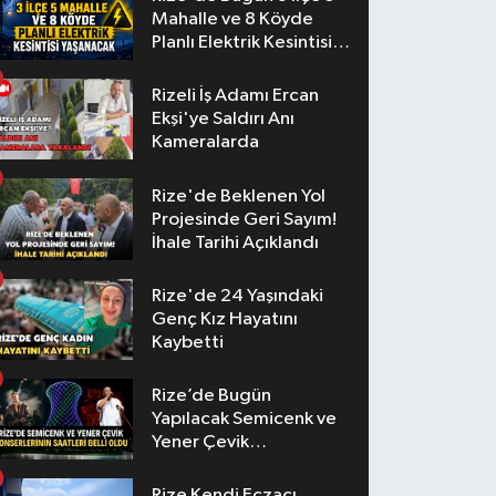
Mahalle ve 8 Köyde
Planlı Elektrik Kesintisi
Yaşanacak
Rizeli İş Adamı Ercan
Ekşi'ye Saldırı Anı
Kameralarda
Rize'de Beklenen Yol
Projesinde Geri Sayım!
İhale Tarihi Açıklandı
Rize'de 24 Yaşındaki
Genç Kız Hayatını
Kaybetti
Rize’de Bugün
Yapılacak Semicenk ve
Yener Çevik
Konserlerinin Saatleri
Belli Oldu
Rize Kendi Eczacı