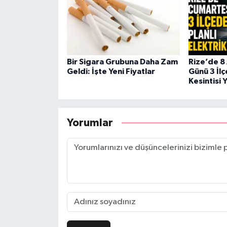
Bir Sigara Grubuna Daha Zam
Rize’de 8
Geldi: İşte Yeni Fiyatlar
Günü 3 İlç
Kesintisi 
Yorumlar