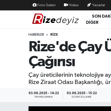
Foto Galeri
Video
Yazarlar
SON DAK
Spor
Rize Nöbetçi Eczaneler
DİĞER
Gündem
Rize Hava Durumu
HABERLER
RIZE
Rize'de Çay Ü
Yurttan Haberler
Rize Trafik Yoğunluk Haritası
Çağırısı
Ekonomi
Süper Lig Puan Durumu ve Fikstür
Teknoloji
Tüm Manşetler
Çay üreticilerinin teknolojiye 
Rize Ziraat Odası Başkanlığı, ü
Sağlık
Son Dakika Haberleri
03.06.2025 - 14:22
03.06.2025 - 15:22
Haber Arşivi
YAYINLANMA
GÜNCELLEME