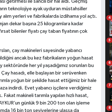
getirmesi ile sancılı bir hal aldı. Geçmiş
rın teknolojiye ayak uyduran müstahsiller
 alım yerleri ve fabrikalarda izdihama yol açtı.
4
jan dekar başına 25 kilogramlara kadar
sat bilenler fiyatı çay taban fiyatının çok
5
slan, çay makineleri sayesinde yabancı
ildiğini ancak bu kez fabrikaların yoğun hasat
6
ay sektöründe her yıl yaşadığımız sorunları bu
. Çay hasadı, elle başlayan bir serüvenken
ımla yoğun bir şekilde hasat ettiğimiz bir hale
7
 aza indirdi. Evet yabancı işçilere verdiğimiz
. Fakat makineli tarımla yapılan hızlı hasat,
AYKUR’un günlük 9 bin 200 ton olan işleme
8
lamda 16 bin ton seviyelerine ulaşsa da