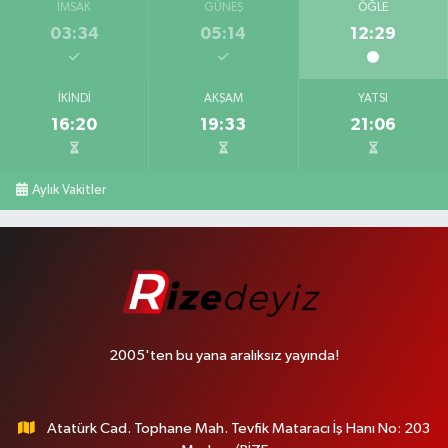
İMSAK
GÜNEŞ
ÖĞLE
03:34
05:14
12:29
İKINDI
AKŞAM
YATSI
16:20
19:33
21:06
Aylık Vakitler
2005'ten bu yana aralıksız yayında!
Atatürk Cad. Tophane Mah. Tevfik Mataracı İş Hanı No: 203