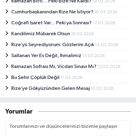
Ramazan Bitti… Peki Bize Ne Kaldı?
19.03.2026
Cumhurbaşkanından Rize Ne İstiyor?
18.03.2026
Coğrafi İşaret Var… Peki ya Sonrası?
17.03.2026
Kandilimiz Mübarek Olsun
16.03.2026
Rize’yü Seyrediyorum: Gözlerim Açık
14.03.2026
Sallanan Yer Ev Değil, İhmalimiz
13.03.2026
Ramazan Sofrası Mı, Vicdan Sınavı Mı?
12.03.2026
Bu Şehir Çöplük Değil
11.03.2026
Rize’ye Gökyüzünden Gelen Mesaj
10.03.2026
Yorumlar