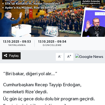
13.10.2025 - 09:53
13.10.2025 - 09:54
YAYINLANMA
GÜNCELLEME
Paylaş
-
+
A
A
“Biri bakar, diğeri yol alır…”
Cumhurbaşkanı Recep Tayyip Erdoğan,
memleketi Rize’deydi.
Üç gün üç gece dolu dolu bir program geçirdi.