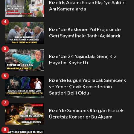
Rizeli İş Adamı Ercan Ekşi'ye Saldırı
Anı Kameralarda
4
Rize'de Beklenen Yol Projesinde
Geri Sayım! İhale Tarihi Açıklandı
5
Rize'de 24 Yaşındaki Genç Kız
Hayatını Kaybetti
6
Rize’de Bugün Yapılacak Semicenk
ve Yener Çevik Konserlerinin
Saatleri Belli Oldu
7
Rize’de Semicenk Rüzgârı Esecek:
Ücretsiz Konserler Bu Akşam
8