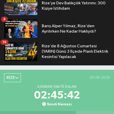
Rize’ye Dev Balıkçılık Yatırımı: 300
Kişiye İstihdam
9
Barış Alper Yılmaz, Rize’den
Ayrılırken Ne Kadar Haklıydı?
10
Rize’de 8 Ağustos Cumartesi
(YARIN) Günü 3 İlçede Planlı Elektrik
Kesintisi Yapılacak
RİZE
09.08.2026
SONRAKI VAKTE KALAN
02:45:41
İkindi Namazı