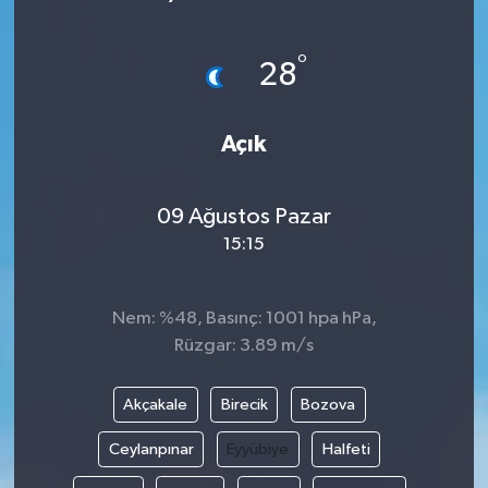
°
28
Açık
09 Ağustos Pazar
15:15
Nem: %48, Basınç: 1001 hpa hPa,
Rüzgar: 3.89 m/s
Akçakale
Birecik
Bozova
Ceylanpınar
Eyyübiye
Halfeti