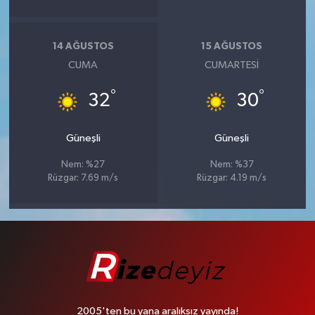
14 AĞUSTOS
15 AĞUSTOS
CUMA
CUMARTESI
°
°
32
30
Güneşli
Güneşli
Nem: %27
Nem: %37
Rüzgar: 7.69 m/s
Rüzgar: 4.19 m/s
2005'ten bu yana aralıksız yayında!