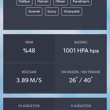
Haliliye
Harran
Hilvan
Karaköprü
Siverek
Suruç
Viranşehir
NEM
BASINÇ
%48
1001 HPA
hpa
RÜZGAR
EN DÜŞÜK / EN YÜKSEK
°
°
3.89 M/S
26
/ 40
10 AĞUSTOS
11 AĞUSTOS