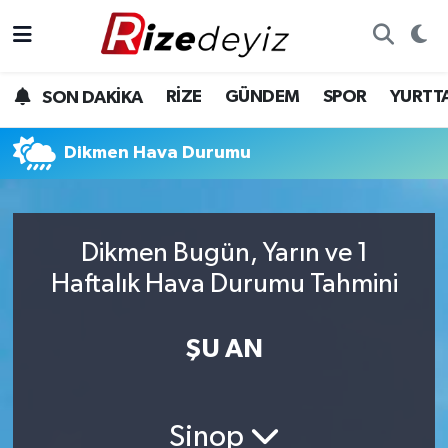
Spor
Rize Nöbetçi Eczaneler
RİZE
GÜNDEM
SPOR
YURTT
SON DAKİKA
Gündem
Rize Hava Durumu
Dikmen Hava Durumu
Yurttan Haberler
Rize Trafik Yoğunluk Haritası
Ekonomi
Süper Lig Puan Durumu ve Fikstür
Dikmen Bugün, Yarın ve 1
Teknoloji
Tüm Manşetler
Haftalık Hava Durumu Tahmini
Sağlık
Son Dakika Haberleri
ŞU AN
Haber Arşivi
Sinop