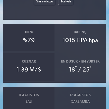
Saraydüzü
Türkeli
NEM
BASINÇ
%79
1015 HPA
hpa
RÜZGAR
EN DÜŞÜK / EN YÜKSEK
°
°
1.39 M/S
18
/ 25
11 AĞUSTOS
12 AĞUSTOS
SALI
ÇARŞAMBA