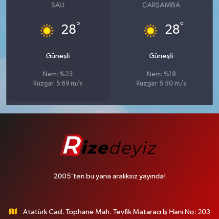
SALI
ÇARŞAMBA
°
°
28
28
Güneşli
Güneşli
Nem: %23
Nem: %18
Rüzgar: 5.69 m/s
Rüzgar: 6.50 m/s
2005'ten bu yana aralıksız yayında!
Atatürk Cad. Tophane Mah. Tevfik Mataracı İş Hanı No: 203