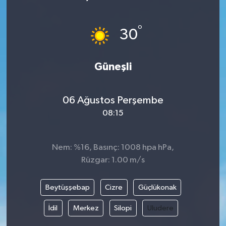
°
30
Güneşli
06 Ağustos Perşembe
08:15
Nem: %16, Basınç: 1008 hpa hPa,
Rüzgar: 1.00 m/s
Beytüşşebap
Cizre
Güçlükonak
İdil
Merkez
Silopi
Uludere