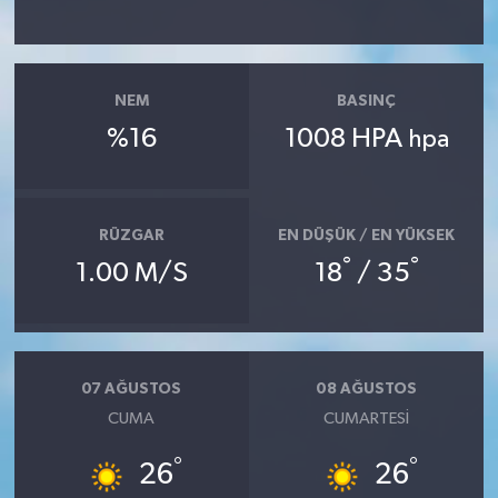
NEM
BASINÇ
%16
1008 HPA
hpa
RÜZGAR
EN DÜŞÜK / EN YÜKSEK
°
°
1.00 M/S
18
/ 35
07 AĞUSTOS
08 AĞUSTOS
CUMA
CUMARTESI
°
°
26
26