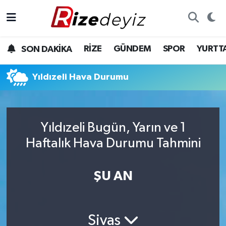
Spor
Rize Nöbetçi Eczaneler
RİZE
GÜNDEM
SPOR
YURTT
SON DAKİKA
Gündem
Rize Hava Durumu
Yıldızeli Hava Durumu
Yurttan Haberler
Rize Trafik Yoğunluk Haritası
Ekonomi
Süper Lig Puan Durumu ve Fikstür
Yıldızeli Bugün, Yarın ve 1
Teknoloji
Tüm Manşetler
Haftalık Hava Durumu Tahmini
Sağlık
Son Dakika Haberleri
ŞU AN
Haber Arşivi
Sivas