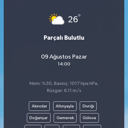
°
26
Parçalı Bulutlu
09 Ağustos Pazar
14:00
Nem: %30, Basınç: 1017 hpa hPa,
Rüzgar: 6.11 m/s
Akıncılar
Altınyayla
Divriği
Doğanşar
Gemerek
Gölova