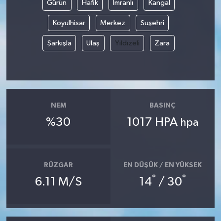
Gürün
Hafik
İmranlı
Kangal
Koyulhisar
Merkez
Suşehri
Şarkışla
Ulaş
Yıldızeli
Zara
NEM
BASINÇ
%30
1017 HPA
hpa
RÜZGAR
EN DÜŞÜK / EN YÜKSEK
°
°
6.11 M/S
14
/ 30