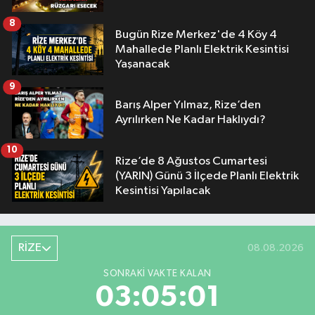
8
Bugün Rize Merkez'de 4 Köy 4
Mahallede Planlı Elektrik Kesintisi
Yaşanacak
9
Barış Alper Yılmaz, Rize’den
Ayrılırken Ne Kadar Haklıydı?
10
Rize’de 8 Ağustos Cumartesi
(YARIN) Günü 3 İlçede Planlı Elektrik
Kesintisi Yapılacak
RİZE
08.08.2026
SONRAKI VAKTE KALAN
03:05:00