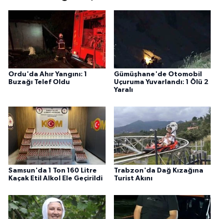
Ordu'da Ahır Yangını: 1
Gümüşhane'de Otomobil
Buzağı Telef Oldu
Uçuruma Yuvarlandı: 1 Ölü 2
Yaralı
Samsun'da 1 Ton 160 Litre
Trabzon'da Dağ Kızağına
Kaçak Etil Alkol Ele Geçirildi
Turist Akını