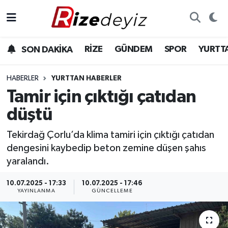
Spor
Rize Nöbetçi Eczaneler
RİZE
GÜNDEM
SPOR
YURTT
SON DAKİKA
Gündem
Rize Hava Durumu
HABERLER
YURTTAN HABERLER
Yurttan Haberler
Rize Trafik Yoğunluk Haritası
Tamir için çıktığı çatıdan
düştü
Ekonomi
Süper Lig Puan Durumu ve Fikstür
Tekirdağ Çorlu’da klima tamiri için çıktığı çatıdan
Teknoloji
Tüm Manşetler
dengesini kaybedip beton zemine düşen şahıs
yaralandı.
Sağlık
Son Dakika Haberleri
10.07.2025 - 17:33
10.07.2025 - 17:46
YAYINLANMA
GÜNCELLEME
Haber Arşivi