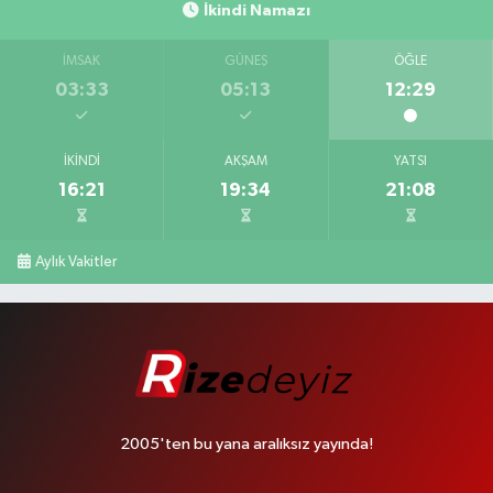
İkindi Namazı
İMSAK
GÜNEŞ
ÖĞLE
03:33
05:13
12:29
İKINDI
AKŞAM
YATSI
16:21
19:34
21:08
Aylık Vakitler
2005'ten bu yana aralıksız yayında!