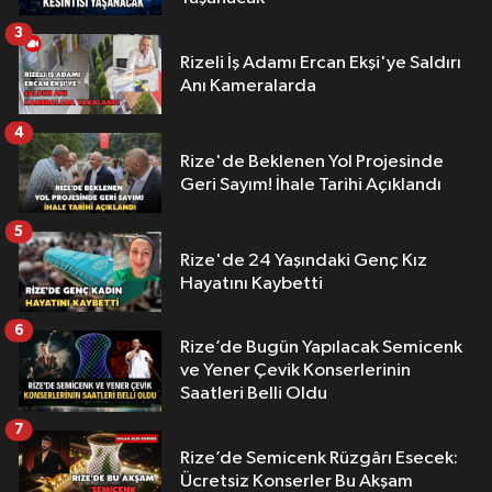
3
Rizeli İş Adamı Ercan Ekşi'ye Saldırı
Anı Kameralarda
4
Rize'de Beklenen Yol Projesinde
Geri Sayım! İhale Tarihi Açıklandı
5
Rize'de 24 Yaşındaki Genç Kız
Hayatını Kaybetti
6
Rize’de Bugün Yapılacak Semicenk
ve Yener Çevik Konserlerinin
Saatleri Belli Oldu
7
Rize’de Semicenk Rüzgârı Esecek:
Ücretsiz Konserler Bu Akşam