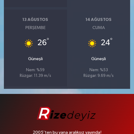
13 AĞUSTOS
14 AĞUSTOS
PERŞEMBE
CUMA
°
°
26
24
Güneşli
Güneşli
Nem: %59
Nem: %53
Rüzgar: 11.39 m/s
Rüzgar: 9.69 m/s
2005'ten bu yana aralıksız yayında!