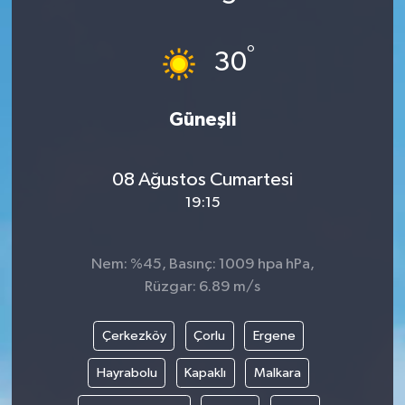
°
30
Güneşli
08 Ağustos Cumartesi
19:15
Nem: %45, Basınç: 1009 hpa hPa,
Rüzgar: 6.89 m/s
Çerkezköy
Çorlu
Ergene
Hayrabolu
Kapaklı
Malkara