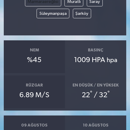
Marmaraereğlisi
Muratlı
Saray
Süleymanpaşa
Şarköy
NEM
BASINÇ
%45
1009 HPA
hpa
RÜZGAR
EN DÜŞÜK / EN YÜKSEK
°
°
6.89 M/S
22
/ 32
09 AĞUSTOS
10 AĞUSTOS