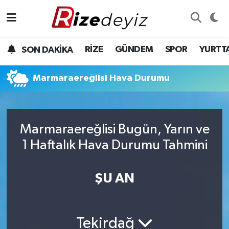
Spor
Rize Nöbetçi Eczaneler
RİZE
GÜNDEM
SPOR
YURTT
SON DAKİKA
Gündem
Rize Hava Durumu
Marmaraereğlisi Hava Durumu
Yurttan Haberler
Rize Trafik Yoğunluk Haritası
Ekonomi
Süper Lig Puan Durumu ve Fikstür
Marmaraereğlisi Bugün, Yarın ve
Teknoloji
Tüm Manşetler
1 Haftalık Hava Durumu Tahmini
Sağlık
Son Dakika Haberleri
ŞU AN
Haber Arşivi
Tekirdağ