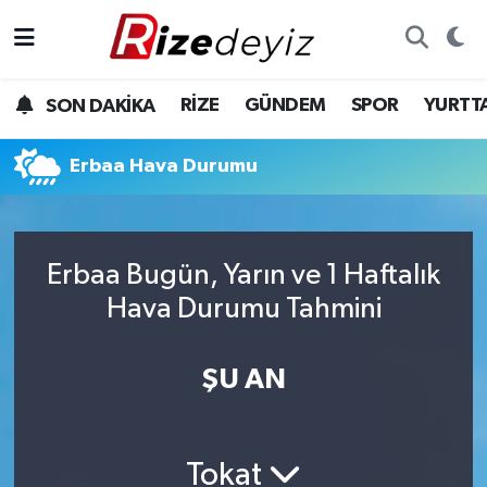
Spor
Rize Nöbetçi Eczaneler
RİZE
GÜNDEM
SPOR
YURTT
SON DAKİKA
Gündem
Rize Hava Durumu
Erbaa Hava Durumu
Yurttan Haberler
Rize Trafik Yoğunluk Haritası
Ekonomi
Süper Lig Puan Durumu ve Fikstür
Erbaa Bugün, Yarın ve 1 Haftalık
Teknoloji
Tüm Manşetler
Hava Durumu Tahmini
Sağlık
Son Dakika Haberleri
ŞU AN
Haber Arşivi
Tokat