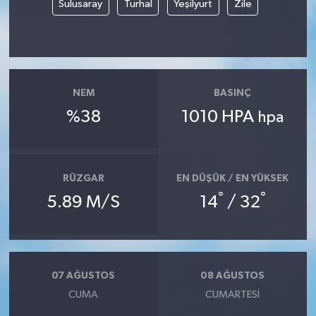
Sulusaray
Turhal
Yeşilyurt
Zile
NEM
BASINÇ
%38
1010 HPA
hpa
RÜZGAR
EN DÜŞÜK / EN YÜKSEK
°
°
5.89 M/S
14
/ 32
07 AĞUSTOS
08 AĞUSTOS
CUMA
CUMARTESI