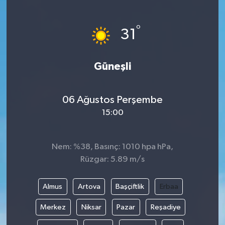
°
31
Güneşli
06 Ağustos Perşembe
15:00
Nem: %38, Basınç: 1010 hpa hPa,
Rüzgar: 5.89 m/s
Almus
Artova
Başçiftlik
Erbaa
Merkez
Niksar
Pazar
Reşadiye