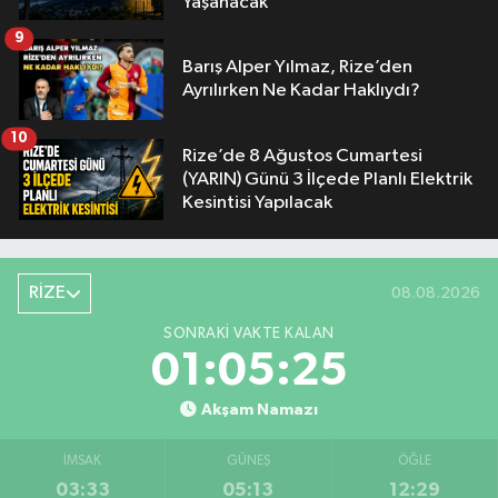
Yaşanacak
9
Barış Alper Yılmaz, Rize’den
Ayrılırken Ne Kadar Haklıydı?
10
Rize’de 8 Ağustos Cumartesi
(YARIN) Günü 3 İlçede Planlı Elektrik
Kesintisi Yapılacak
RİZE
08.08.2026
SONRAKI VAKTE KALAN
01:05:24
Akşam Namazı
İMSAK
GÜNEŞ
ÖĞLE
03:33
05:13
12:29