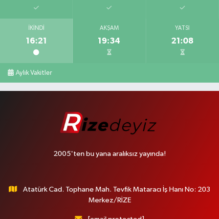
İKINDI
AKŞAM
YATSI
16:21
19:34
21:08
Aylık Vakitler
2005'ten bu yana aralıksız yayında!
Atatürk Cad. Tophane Mah. Tevfik Mataracı İş Hanı No: 203
Merkez/RİZE