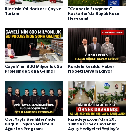
Rize’nin Yol Haritası: Çay ve
"Cennetin Fragmanı"
Turizm
Kaçkarlar'da Büyük Koşu
Heyecanı!
Çayeli'nin 800 Milyonluk Su
Kurdele Kesildi, Haber
Projesinde Sona Gelindi
Nöbeti Devam Ediyor
Ovit Yayla Şenlikleri'nde
Rizedeyiz.com'dan 20.
Bugün Coşku Var! İşte 8
Yılında Örnek Davranış:
Ağustos Programı
Açılış Hediyeleri Yeşilay'a