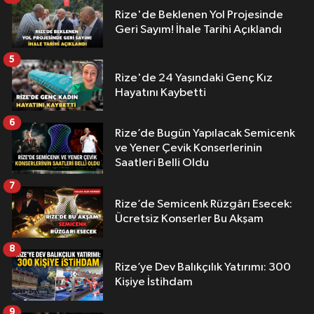
Rize'de Beklenen Yol Projesinde
Geri Sayım! İhale Tarihi Açıklandı
5
Rize'de 24 Yaşındaki Genç Kız
Hayatını Kaybetti
6
Rize’de Bugün Yapılacak Semicenk
ve Yener Çevik Konserlerinin
Saatleri Belli Oldu
7
Rize’de Semicenk Rüzgârı Esecek:
Ücretsiz Konserler Bu Akşam
8
Rize’ye Dev Balıkçılık Yatırımı: 300
Kişiye İstihdam
9