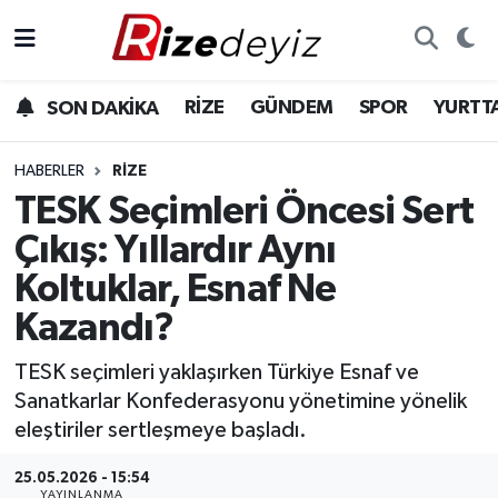
Spor
Rize Nöbetçi Eczaneler
RİZE
GÜNDEM
SPOR
YURTT
SON DAKİKA
Gündem
Rize Hava Durumu
HABERLER
RIZE
Yurttan Haberler
Rize Trafik Yoğunluk Haritası
TESK Seçimleri Öncesi Sert
Çıkış: Yıllardır Aynı
Ekonomi
Süper Lig Puan Durumu ve Fikstür
Koltuklar, Esnaf Ne
Teknoloji
Tüm Manşetler
Kazandı?
Sağlık
Son Dakika Haberleri
TESK seçimleri yaklaşırken Türkiye Esnaf ve
Sanatkarlar Konfederasyonu yönetimine yönelik
Haber Arşivi
eleştiriler sertleşmeye başladı.
25.05.2026 - 15:54
YAYINLANMA