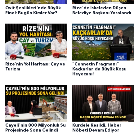
Ovit Şenlikleri'nde Büyük
Rize'de İskeleden Düşen
Final: Bugün Kimler Var?
Belediye Başkanı Yaralandı
Rize’nin Yol Haritası: Çay ve
"Cennetin Fragmanı"
Turizm
Kaçkarlar'da Büyük Koşu
Heyecanı!
Çayeli'nin 800 Milyonluk Su
Kurdele Kesildi, Haber
Projesinde Sona Gelindi
Nöbeti Devam Ediyor