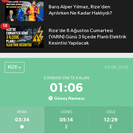
Barış Alper Yılmaz, Rize’den
Ayrılırken Ne Kadar Haklıydı?
10
Rize’de 8 Ağustos Cumartesi
(YARIN) Günü 3 İlçede Planlı Elektrik
Kesintisi Yapılacak
RİZE
09.08.2026
SONRAKI VAKTE KALAN
01:06
Güneş Namazı
İMSAK
GÜNEŞ
ÖĞLE
03:34
05:14
12:29