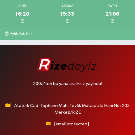
İKINDI
AKŞAM
YATSI
16:20
19:33
21:06
Aylık Vakitler
2005'ten bu yana aralıksız yayında!
Atatürk Cad. Tophane Mah. Tevfik Mataracı İş Hanı No: 203
Merkez/RİZE
[email protected]