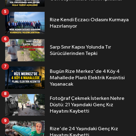
5
Rize Kendi Eczacı Odasını Kurmaya
Hazırlanıyor
6
Sarp Sınır Kapısı Yolunda Tır
Sürücülerinden Tepki
7
Bugün Rize Merkez'de 4 Köy 4
Mahallede Planlı Elektrik Kesintisi
Yaşanacak
8
Fotoğraf Çekmek İsterken Nehre
Düştü: 21 Yaşındaki Genç Kız
Hayatını Kaybetti
9
Rize'de 24 Yaşındaki Genç Kız
Hayatını Kaybetti