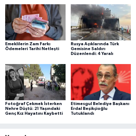
Emeklilerin Zam Farkı
Rusya Açıklarında Türk
Ödemeleri Tarihi Netleşti
Gemisine Saldırı
Düzenlendi: 4 Yaralı
Fotoğraf Çekmek İsterken
Etimesgul Belediye Başkanı
Nehre Düştü: 21 Yaşındaki
Erdal Beşikçioğlu
Genç Kız Hayatını Kaybetti
Tutuklandı