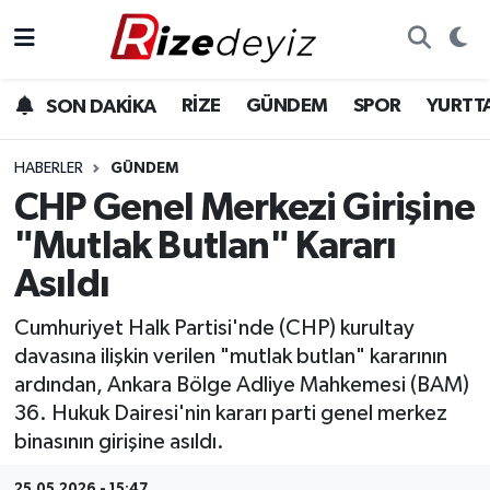
Spor
Rize Nöbetçi Eczaneler
RİZE
GÜNDEM
SPOR
YURTT
SON DAKİKA
Gündem
Rize Hava Durumu
HABERLER
GÜNDEM
Yurttan Haberler
Rize Trafik Yoğunluk Haritası
CHP Genel Merkezi Girişine
"Mutlak Butlan" Kararı
Ekonomi
Süper Lig Puan Durumu ve Fikstür
Asıldı
Teknoloji
Tüm Manşetler
Cumhuriyet Halk Partisi'nde (CHP) kurultay
davasına ilişkin verilen "mutlak butlan" kararının
Sağlık
Son Dakika Haberleri
ardından, Ankara Bölge Adliye Mahkemesi (BAM)
36. Hukuk Dairesi'nin kararı parti genel merkez
Haber Arşivi
binasının girişine asıldı.
25.05.2026 - 15:47