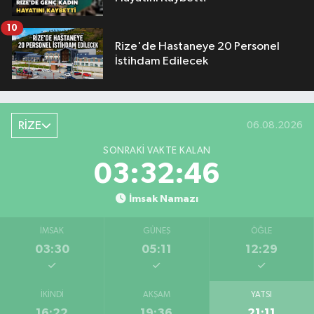
10
Rize'de Hastaneye 20 Personel
İstihdam Edilecek
RİZE
06.08.2026
SONRAKI VAKTE KALAN
03:32:45
İmsak Namazı
İMSAK
GÜNEŞ
ÖĞLE
03:30
05:11
12:29
İKINDI
AKŞAM
YATSI
16:22
19:36
21:11