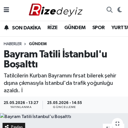
Spor
Rize Nöbetçi Eczaneler
RİZE
GÜNDEM
SPOR
YURTT
SON DAKİKA
Gündem
Rize Hava Durumu
HABERLER
GÜNDEM
Yurttan Haberler
Rize Trafik Yoğunluk Haritası
Bayram Tatili İstanbul'u
Boşalttı
Ekonomi
Süper Lig Puan Durumu ve Fikstür
Tatilcilerin Kurban Bayramını fırsat bilerek şehir
Teknoloji
Tüm Manşetler
dışına çıkmasıyla İstanbul'da trafik yoğunluğu
azaldı. İ
Sağlık
Son Dakika Haberleri
25.05.2026 - 13:27
25.05.2026 - 14:55
YAYINLANMA
GÜNCELLEME
Haber Arşivi
Paylaş
-
+