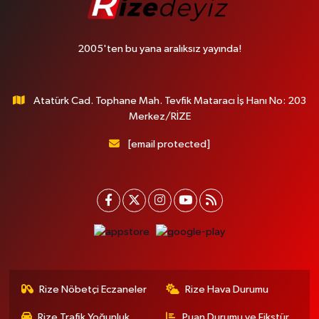
2005'ten bu yana aralıksız yayında!
Atatürk Cad. Tophane Mah. Tevfik Mataracı İş Hanı No: 203
Merkez/RİZE
[email protected]
Rize Nöbetçi Eczaneler
Rize Hava Durumu
Rize Trafik Yoğunluk
Puan Durumu ve Fikstür