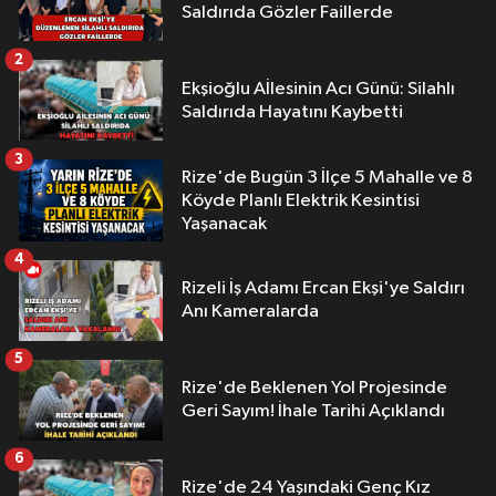
Saldırıda Gözler Faillerde
2
Ekşioğlu Aİlesinin Acı Günü: Silahlı
Saldırıda Hayatını Kaybetti
3
Rize'de Bugün 3 İlçe 5 Mahalle ve 8
Köyde Planlı Elektrik Kesintisi
Yaşanacak
4
Rizeli İş Adamı Ercan Ekşi'ye Saldırı
Anı Kameralarda
5
Rize'de Beklenen Yol Projesinde
Geri Sayım! İhale Tarihi Açıklandı
6
Rize'de 24 Yaşındaki Genç Kız