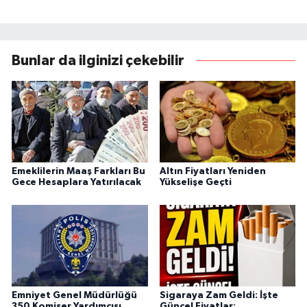
Bunlar da ilginizi çekebilir
Emeklilerin Maaş Farkları Bu
Altın Fiyatları Yeniden
Gece Hesaplara Yatırılacak
Yükselişe Geçti
Emniyet Genel Müdürlüğü
Sigaraya Zam Geldi: İşte
350 Komiser Yardımcısı
Güncel Fiyatlar: