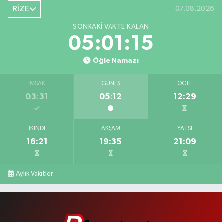
RİZE
07.08.2026
SONRAKI VAKTE KALAN
05:01:14
Öğle Namazı
İMSAK
GÜNEŞ
ÖĞLE
03:31
05:12
12:29
İKINDI
AKŞAM
YATSI
16:21
19:35
21:09
Aylık Vakitler