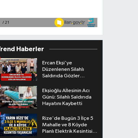
Trend Haberler
Ercan Ekşi'ye
Düzenlenen Silahlı
Saldırıda Gözler
Faillerde
Ekşioğlu Aİlesinin Acı
Günü: Silahlı Saldırıda
Hayatını Kaybetti
Rize'de Bugün 3 İlçe 5
Mahalle ve 8 Köyde
Planlı Elektrik Kesintisi
Yaşanacak