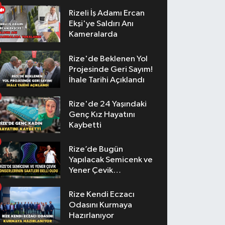
Rizeli İş Adamı Ercan
Ekşi'ye Saldırı Anı
Kameralarda
Rize'de Beklenen Yol
Projesinde Geri Sayım!
İhale Tarihi Açıklandı
Rize'de 24 Yaşındaki
Genç Kız Hayatını
Kaybetti
Rize’de Bugün
Yapılacak Semicenk ve
Yener Çevik
Konserlerinin Saatleri
Belli Oldu
Rize Kendi Eczacı
Odasını Kurmaya
Hazırlanıyor