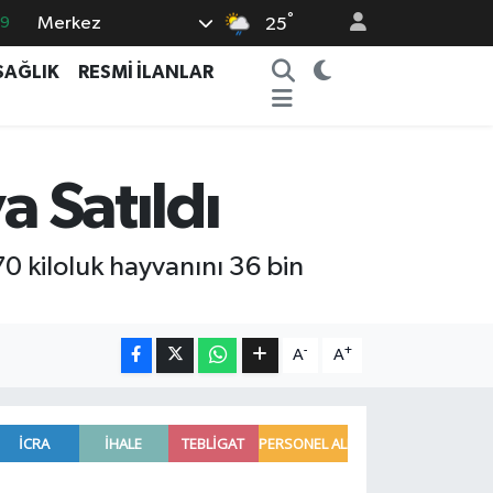
°
Merkez
69
25
06
SAĞLIK
RESMİ İLANLAR
.1
21
32
a Satıldı
8
70 kiloluk hayvanını 36 bin
-
+
A
A