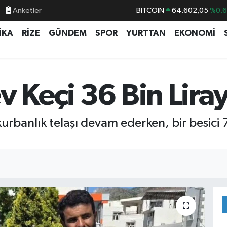
Anketler
BITCOIN
64.602,05
%0.
DOLAR
47,5986
%0.
İKA
RİZE
GÜNDEM
SPOR
YURTTAN
EKONOMİ
EURO
55,0700
%0
STERLİN
64,2438
%0.
GRAM ALTIN
6513.94
%0.
v Keçi 36 Bin Liray
BİST100
13.768
%4
kurbanlık telaşı devam ederken, bir besici 