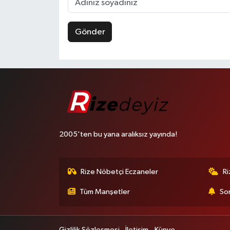
Gönder
2005'ten bu yana aralıksız yayında!
Rize Nöbetçi Eczaneler
R
Tüm Manşetler
Son
Gizlilik Sözleşmesi
İletişim
Künye