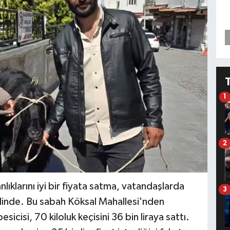
1
2
ıklarını iyi bir fiyata satma, vatandaşlarda
3
rdinde. Bu sabah Köksal Mahallesi'nden
icisi, 70 kiloluk keçisini 36 bin liraya sattı.