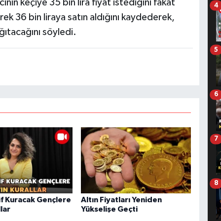
ının keçiye 35 bin lira fiyat istediğini fakat
4
rek 36 bin liraya satın aldığını kaydederek,
ğıtacağını söyledi.
5
6
7
8
f Kuracak Gençlere
Altın Fiyatları Yeniden
llar
Yükselişe Geçti