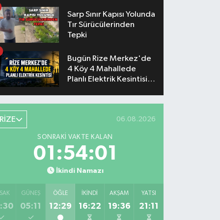
Sarp Sınır Kapısı Yolunda
Tır Sürücülerinden
Tepki
Bugün Rize Merkez'de
4 Köy 4 Mahallede
Planlı Elektrik Kesintisi
Yaşanacak
RİZE
06.08.2026
SONRAKI VAKTE KALAN
01:54:00
İkindi Namazı
SAK
GÜNEŞ
ÖĞLE
İKINDI
AKŞAM
YATSI
:30
05:11
12:29
16:22
19:36
21:11