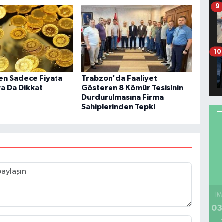
9
10
ken Sadece Fiyata
Trabzon'da Faaliyet
ra Da Dikkat
Gösteren 8 Kömür Tesisinin
Durdurulmasına Firma
Sahiplerinden Tepki
İM
03