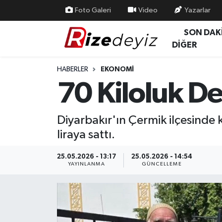
Foto Galeri
Video
Yazarlar
SON DAK
Spor
Rize Nöbetçi Eczaneler
DİĞER
Gündem
Rize Hava Durumu
HABERLER
EKONOMI
70 Kiloluk De
Yurttan Haberler
Rize Trafik Yoğunluk Haritası
Ekonomi
Süper Lig Puan Durumu ve Fikstür
Diyarbakır'ın Çermik ilçesinde 
liraya sattı.
Teknoloji
Tüm Manşetler
25.05.2026 - 13:17
25.05.2026 - 14:54
Sağlık
Son Dakika Haberleri
YAYINLANMA
GÜNCELLEME
Haber Arşivi