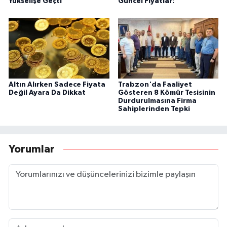
Yükselişe Geçti
Güncel Fiyatlar:
Altın Alırken Sadece Fiyata
Trabzon'da Faaliyet
Değil Ayara Da Dikkat
Gösteren 8 Kömür Tesisinin
Durdurulmasına Firma
Sahiplerinden Tepki
Yorumlar