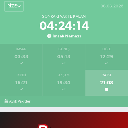
RİZE
08.08.2026
SONRAKI VAKTE KALAN
04:24:13
İmsak Namazı
İMSAK
GÜNEŞ
ÖĞLE
03:33
05:13
12:29
İKINDI
AKŞAM
YATSI
16:21
19:34
21:08
Aylık Vakitler