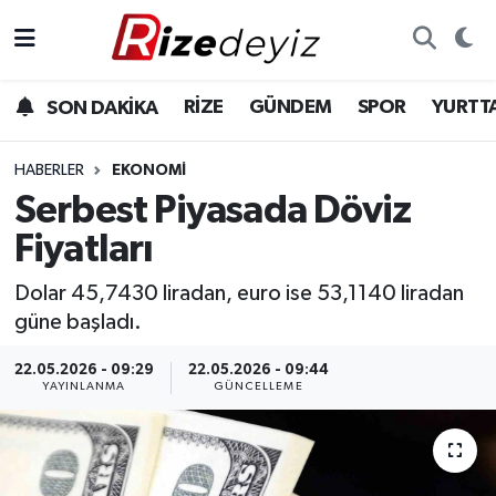
Spor
Rize Nöbetçi Eczaneler
RİZE
GÜNDEM
SPOR
YURTT
SON DAKİKA
Gündem
Rize Hava Durumu
HABERLER
EKONOMI
Yurttan Haberler
Rize Trafik Yoğunluk Haritası
Serbest Piyasada Döviz
Fiyatları
Ekonomi
Süper Lig Puan Durumu ve Fikstür
Dolar 45,7430 liradan, euro ise 53,1140 liradan
Teknoloji
Tüm Manşetler
güne başladı.
Sağlık
Son Dakika Haberleri
22.05.2026 - 09:29
22.05.2026 - 09:44
YAYINLANMA
GÜNCELLEME
Haber Arşivi