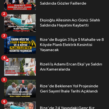
Saldırıda Gözler Faillerde
2
Ekşioğlu Aİlesinin Acı Günü: Silahlı
Saldırıda Hayatını Kaybetti
3
Rize'de Bugün 3 İlçe 5 Mahalle ve 8
Köyde Planlı Elektrik Kesintisi
Yaşanacak
4
Rizeli İş Adamı Ercan Ekşi'ye Saldırı
Anı Kameralarda
5
Rize'de Beklenen Yol Projesinde
Geri Sayım! İhale Tarihi Açıklandı
6
Rize'de 24 Yaşındaki Genç Kız