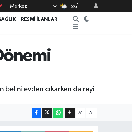
°
Merkez
26
17
SAĞLIK
RESMİ İLANLAR
01
02
44
 Dönemi
4
ın belini evden çıkarken daireyi
-
+
A
A