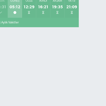
SAK
GÜNEŞ
ÖĞLE
İKINDI
AKŞAM
YATSI
:31
05:12
12:29
16:21
19:35
21:09
Aylık Vakitler