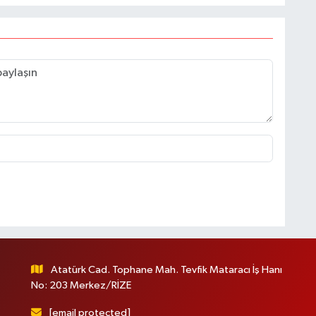
Atatürk Cad. Tophane Mah. Tevfik Mataracı İş Hanı
No: 203 Merkez/RİZE
[email protected]