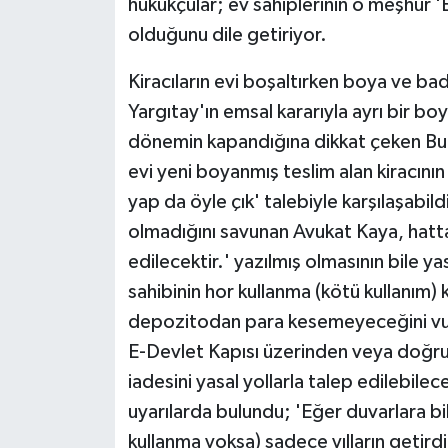
hukukçular; ev sahiplerinin o meşhur 'Ev
olduğunu dile getiriyor.
Kiracıların evi boşaltırken boya ve b
Yargıtay'ın emsal kararıyla ayrı bir boyu
dönemin kapandığına dikkat çeken Bu
evi yeni boyanmış teslim alan kiracını
yap da öyle çık' talebiyle karşılaşabil
olmadığını savunan Avukat Kaya, hatt
edilecektir.' yazılmış olmasının bile y
sahibinin hor kullanma (kötü kullanım
depozitodan para kesemeyeceğini vur
E-Devlet Kapısı üzerinden veya doğru
iadesini yasal yollarla talep edilebile
uyarılarda bulundu; 'Eğer duvarlara b
kullanma yoksa) sadece yılların getir