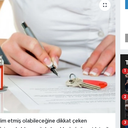
1
2
lim etmiş olabileceğine dikkat çeken
3