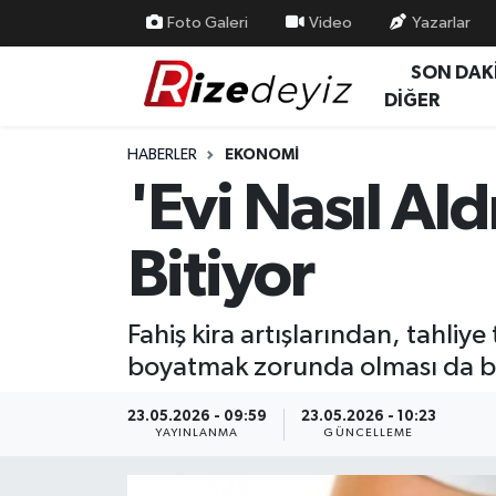
Foto Galeri
Video
Yazarlar
SON DAK
Spor
Rize Nöbetçi Eczaneler
DİĞER
Gündem
Rize Hava Durumu
HABERLER
EKONOMI
'Evi Nasıl Al
Yurttan Haberler
Rize Trafik Yoğunluk Haritası
Bitiyor
Ekonomi
Süper Lig Puan Durumu ve Fikstür
Teknoloji
Tüm Manşetler
Fahiş kira artışlarından, tahliy
boyatmak zorunda olması da b
Sağlık
Son Dakika Haberleri
23.05.2026 - 09:59
23.05.2026 - 10:23
Haber Arşivi
YAYINLANMA
GÜNCELLEME