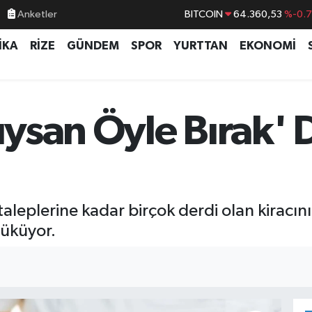
Anketler
DOLAR
47,7069
%0.
İKA
RİZE
GÜNDEM
SPOR
YURTTAN
EKONOMİ
EURO
55,0265
%0.
STERLİN
64,1897
%0.
GRAM ALTIN
6574.81
%1.
dıysan Öyle Bırak'
BİST100
13.887
%6
e taleplerine kadar birçok derdi olan kiracın
üküyor.