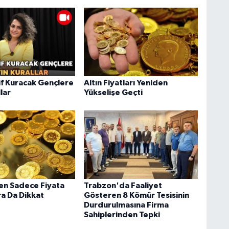
f Kuracak Gençlere
Altın Fiyatları Yeniden
llar
Yükselişe Geçti
ken Sadece Fiyata
Trabzon'da Faaliyet
ra Da Dikkat
Gösteren 8 Kömür Tesisinin
Durdurulmasına Firma
Sahiplerinden Tepki