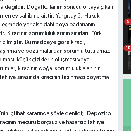
a değildir. Doğal kullanım sonucu ortaya çıkan
men ev sahibine aittir. Yargıtay 3. Hukuk
9
özleşmede yer alsa dahi boya badananın
r. Kiracının sorumluluklarının sınırları, Türk
izilmiştir. Bu maddeye göre kiracı,
10
ı aşınma ve bozulmalardan sorumlu tutulamaz.
lması, küçük çiziklerin oluşması veya
umlar, kiracının doğal sorumluluk alanının
tahliye sırasında kiracının taşınmazı boyatma
in içtihat kararında şöyle denildi; 'Depozito
kiracının mecuru borçsuz ve hasarsız tahliye