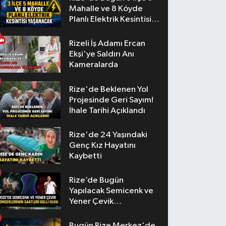
Mahalle ve 8 Köyde
Planlı Elektrik Kesintisi
Yaşanacak
Rizeli İş Adamı Ercan
Ekşi'ye Saldırı Anı
Kameralarda
Rize'de Beklenen Yol
Projesinde Geri Sayım!
İhale Tarihi Açıklandı
Rize'de 24 Yaşındaki
Genç Kız Hayatını
Kaybetti
Rize’de Bugün
Yapılacak Semicenk ve
Yener Çevik
Konserlerinin Saatleri
Belli Oldu
Bugün Rize Merkez'de