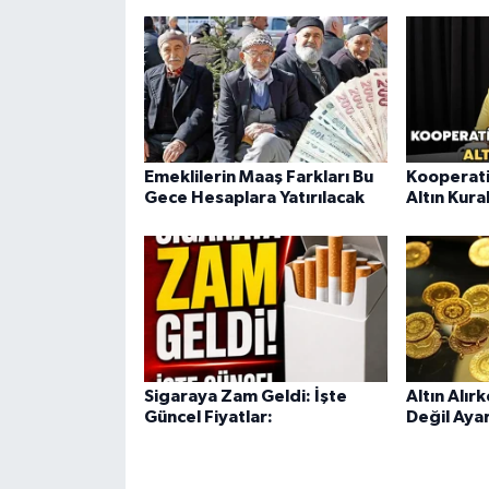
Emeklilerin Maaş Farkları Bu
Kooperati
Gece Hesaplara Yatırılacak
Altın Kura
Sigaraya Zam Geldi: İşte
Altın Alır
Güncel Fiyatlar:
Değil Aya