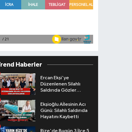
Trend Haberler
Ercan Ekşi'ye
Düzenlenen Silahlı
Saldırıda Gözler
Faillerde
Ekşioğlu Aİlesinin Acı
Günü: Silahlı Saldırıda
Hayatını Kaybetti
Rize'de Bugün 3 İlçe 5