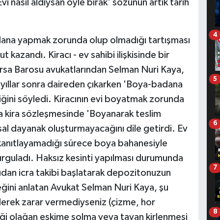
i nasıl aldıysan öyle bırak' sözünün artık tarih
4
adana yapmak zorunda olup olmadığı tartışması
t kazandı. Kiracı - ev sahibi ilişkisinde bir
rsa Barosu avukatlarından Selman Nuri Kaya,
5
n yıllar sonra daireden çıkarken 'Boya-badana
diğini söyledi. Kiracının evi boyatmak zorunda
a kira sözleşmesinde 'Boyanarak teslim
6
asal dayanak oluşturmayacağını dile getirdi. Ev
) kanıtlayamadığı sürece boya bahanesiyle
guladı. Haksız kesinti yapılması durumunda
7
dan icra takibi başlatarak depozitonuzun
ceğini anlatan Avukat Selman Nuri Kaya, şu
ilerek zarar vermediyseniz (çizme, hor
8
diği olağan eskime solma veya tavan kirlenmesi