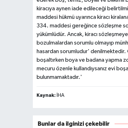
ederek boş, temiz, boyalı ve bakımlı b
kiracıya aynen iade edileceği belirtilm
maddesi hükmü uyarınca kiracı kiralan
334. maddesi gereğince sözleşme sonun
yükümlüdür. Ancak, kiracı sözleşmeye
bozulmalardan sorumlu olmayıp münhas
hasardan sorumludur' denilmektedir. 
boşaltırken boya ve badana yapma zo
mecuru özenle kullandıysanız evi boş
bulunmamaktadır.'
Kaynak:
İHA
Bunlar da ilginizi çekebilir