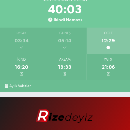
40:03
İkindi Namazı
İMSAK
GÜNEŞ
ÖĞLE
03:34
05:14
12:29
İKINDI
AKŞAM
YATSI
16:20
19:33
21:06
Aylık Vakitler