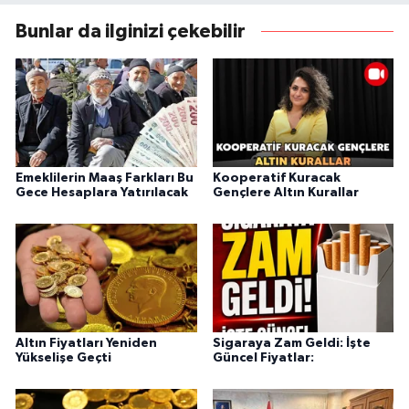
Bunlar da ilginizi çekebilir
Emeklilerin Maaş Farkları Bu
Kooperatif Kuracak
Gece Hesaplara Yatırılacak
Gençlere Altın Kurallar
Altın Fiyatları Yeniden
Sigaraya Zam Geldi: İşte
Yükselişe Geçti
Güncel Fiyatlar: