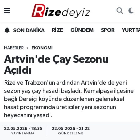
Spor
Rize Nöbetçi Eczaneler
RİZE
GÜNDEM
SPOR
YURTT
SON DAKİKA
Gündem
Rize Hava Durumu
HABERLER
EKONOMI
Yurttan Haberler
Rize Trafik Yoğunluk Haritası
Artvin'de Çay Sezonu
Açıldı
Ekonomi
Süper Lig Puan Durumu ve Fikstür
Rize ve Trabzon'un ardından Artvin'de de yeni
Teknoloji
Tüm Manşetler
sezon yaş çay hasadı başladı. Kemalpaşa ilçesine
bağlı Dereiçi köyünde düzenlenen geleneksel
Sağlık
Son Dakika Haberleri
hasat programında üreticiler yeni sezonun
heyecanını yaşadı.
Haber Arşivi
22.05.2026 - 18:35
22.05.2026 - 21:22
YAYINLANMA
GÜNCELLEME