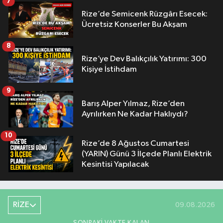
7
Rize’de Semicenk Rüzgârı Esecek:
Ücretsiz Konserler Bu Akşam
8
Rize’ye Dev Balıkçılık Yatırımı: 300
Kişiye İstihdam
9
Barış Alper Yılmaz, Rize’den
Ayrılırken Ne Kadar Haklıydı?
10
Rize’de 8 Ağustos Cumartesi
(YARIN) Günü 3 İlçede Planlı Elektrik
Kesintisi Yapılacak
RİZE
09.08.2026
SONRAKI VAKTE KALAN