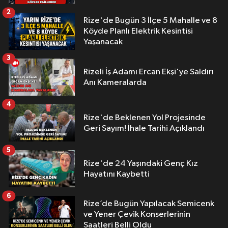
2
Rize'de Bugün 3 İlçe 5 Mahalle ve 8
Köyde Planlı Elektrik Kesintisi
Yaşanacak
3
Rizeli İş Adamı Ercan Ekşi'ye Saldırı
Anı Kameralarda
4
Rize'de Beklenen Yol Projesinde
Geri Sayım! İhale Tarihi Açıklandı
5
Rize'de 24 Yaşındaki Genç Kız
Hayatını Kaybetti
6
Rize’de Bugün Yapılacak Semicenk
ve Yener Çevik Konserlerinin
Saatleri Belli Oldu