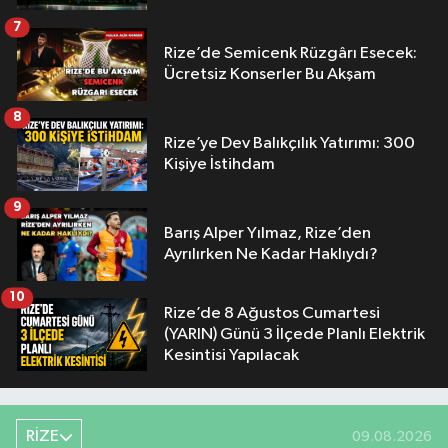
7
Rize’de Semicenk Rüzgârı Esecek:
Ücretsiz Konserler Bu Akşam
8
Rize’ye Dev Balıkçılık Yatırımı: 300
Kişiye İstihdam
9
Barış Alper Yılmaz, Rize’den
Ayrılırken Ne Kadar Haklıydı?
10
Rize’de 8 Ağustos Cumartesi
(YARIN) Günü 3 İlçede Planlı Elektrik
Kesintisi Yapılacak
RİZE
09.08.2026