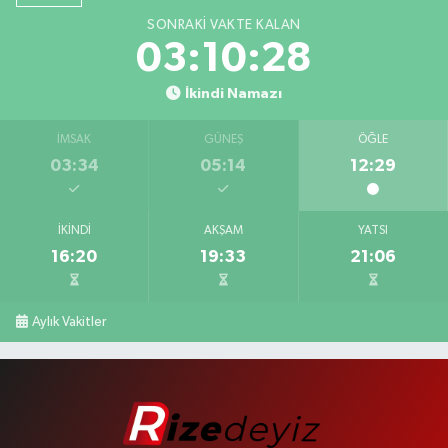
SONRAKI VAKTE KALAN
03:10:28
İkindi Namazı
İMSAK
GÜNEŞ
ÖĞLE
03:34
05:14
12:29
İKINDI
AKŞAM
YATSI
16:20
19:33
21:06
Aylık Vakitler