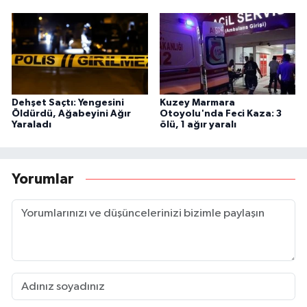
Dehşet Saçtı: Yengesini
Kuzey Marmara
Öldürdü, Ağabeyini Ağır
Otoyolu'nda Feci Kaza: 3
Yaraladı
ölü, 1 ağır yaralı
Yorumlar