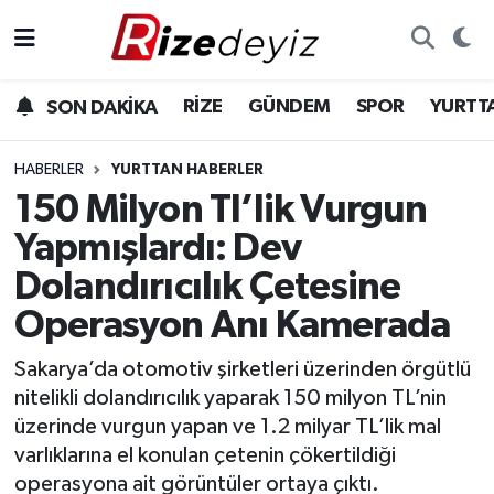
Spor
Rize Nöbetçi Eczaneler
RİZE
GÜNDEM
SPOR
YURTT
SON DAKİKA
Gündem
Rize Hava Durumu
HABERLER
YURTTAN HABERLER
Yurttan Haberler
Rize Trafik Yoğunluk Haritası
150 Milyon Tl’lik Vurgun
Yapmışlardı: Dev
Ekonomi
Süper Lig Puan Durumu ve Fikstür
Dolandırıcılık Çetesine
Teknoloji
Tüm Manşetler
Operasyon Anı Kamerada
Sağlık
Son Dakika Haberleri
Sakarya’da otomotiv şirketleri üzerinden örgütlü
nitelikli dolandırıcılık yaparak 150 milyon TL’nin
Haber Arşivi
üzerinde vurgun yapan ve 1.2 milyar TL’lik mal
varlıklarına el konulan çetenin çökertildiği
operasyona ait görüntüler ortaya çıktı.