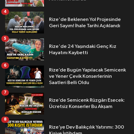
4
Rize'de Beklenen Yol Projesinde
Geri Sayım! İhale Tarihi Açıklandı
5
Rize'de 24 Yaşındaki Genç Kız
Hayatını Kaybetti
6
Rize’de Bugün Yapılacak Semicenk
ve Yener Çevik Konserlerinin
Saatleri Belli Oldu
7
Rize’de Semicenk Rüzgârı Esecek:
Ücretsiz Konserler Bu Akşam
8
Rize’ye Dev Balıkçılık Yatırımı: 300
Kişiye İstihdam