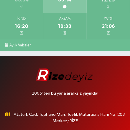
İKINDI
AKŞAM
YATSI
16:20
19:33
21:06
Aylık Vakitler
2005'ten bu yana aralıksız yayında!
Atatürk Cad. Tophane Mah. Tevfik Mataracı İş Hanı No: 203
Merkez/RİZE