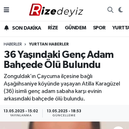
Spor
Rize Nöbetçi Eczaneler
RİZE
GÜNDEM
SPOR
YURTT
SON DAKİKA
Gündem
Rize Hava Durumu
HABERLER
YURTTAN HABERLER
Yurttan Haberler
Rize Trafik Yoğunluk Haritası
36 Yaşındaki Genç Adam
Bahçede Ölü Bulundu
Ekonomi
Süper Lig Puan Durumu ve Fikstür
Zonguldak’ın Çaycuma ilçesine bağlı
Teknoloji
Tüm Manşetler
Aşağıihsaniye köyünde yaşayan Atilla Karagüzel
(36) isimli genç adam sabaha karşı evinin
Sağlık
Son Dakika Haberleri
arkasındaki bahçede ölü bulundu.
Haber Arşivi
13.05.2025 - 15:02
13.05.2025 - 18:53
YAYINLANMA
GÜNCELLEME