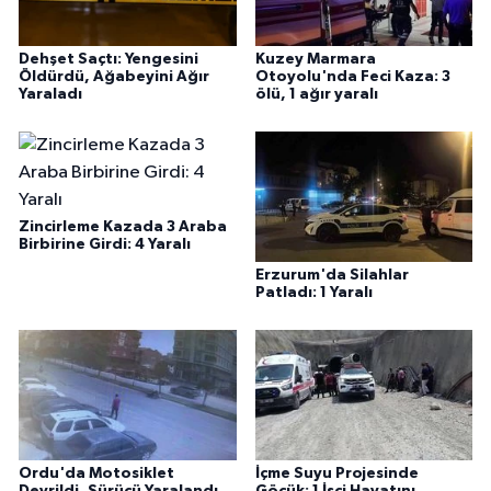
Dehşet Saçtı: Yengesini
Kuzey Marmara
Öldürdü, Ağabeyini Ağır
Otoyolu'nda Feci Kaza: 3
Yaraladı
ölü, 1 ağır yaralı
Zincirleme Kazada 3 Araba
Birbirine Girdi: 4 Yaralı
Erzurum'da Silahlar
Patladı: 1 Yaralı
Ordu'da Motosiklet
İçme Suyu Projesinde
Devrildi, Sürücü Yaralandı
Göçük: 1 İşçi Hayatını