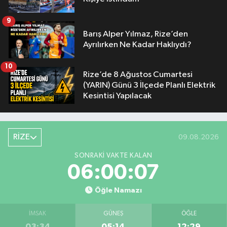
9
Barış Alper Yılmaz, Rize’den
Ayrılırken Ne Kadar Haklıydı?
10
Rize’de 8 Ağustos Cumartesi
(YARIN) Günü 3 İlçede Planlı Elektrik
Kesintisi Yapılacak
RİZE
09.08.2026
SONRAKI VAKTE KALAN
06:00:06
Öğle Namazı
İMSAK
GÜNEŞ
ÖĞLE
03:34
05:14
12:29