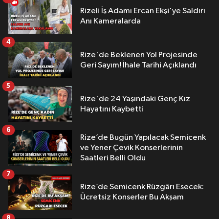
Rizeli İş Adamı Ercan Ekşi'ye Saldırı
Anı Kameralarda
4
Rize'de Beklenen Yol Projesinde
Geri Sayım! İhale Tarihi Açıklandı
5
Rize'de 24 Yaşındaki Genç Kız
Hayatını Kaybetti
6
Rize’de Bugün Yapılacak Semicenk
ve Yener Çevik Konserlerinin
Saatleri Belli Oldu
7
Rize’de Semicenk Rüzgârı Esecek:
Ücretsiz Konserler Bu Akşam
8