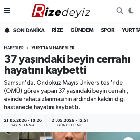
Spor
Rize Nöbetçi Eczaneler
RİZE
GÜNDEM
SPOR
YURTT
SON DAKİKA
Gündem
Rize Hava Durumu
HABERLER
YURTTAN HABERLER
Yurttan Haberler
Rize Trafik Yoğunluk Haritası
37 yaşındaki beyin cerrahı
hayatını kaybetti
Ekonomi
Süper Lig Puan Durumu ve Fikstür
Samsun'da, Ondokuz Mayıs Üniversitesi'nde
Teknoloji
Tüm Manşetler
(OMÜ) görev yapan 37 yaşındaki beyin cerrahı,
evinde rahatsızlanmasının ardından kaldırıldığı
Sağlık
Son Dakika Haberleri
hastanede hayatını kaybetti.
Haber Arşivi
21.05.2026 - 10:26
21.05.2026 - 12:51
YAYINLANMA
GÜNCELLEME