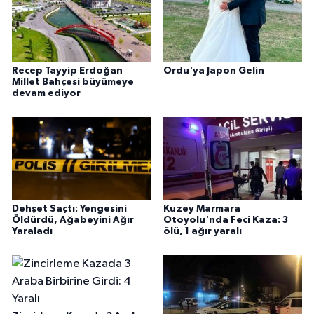
Recep Tayyip Erdoğan
Ordu'ya Japon Gelin
Millet Bahçesi büyümeye
devam ediyor
Dehşet Saçtı: Yengesini
Kuzey Marmara
Öldürdü, Ağabeyini Ağır
Otoyolu'nda Feci Kaza: 3
Yaraladı
ölü, 1 ağır yaralı