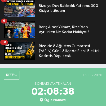
Rize’ye Dev Balıkçılık Yatırımı: 300
Kişiye İstihdam
9
Barış Alper Yılmaz, Rize’den
Ayrılırken Ne Kadar Haklıydı?
10
Rize’de 8 Ağustos Cumartesi
(YARIN) Günü 3 İlçede Planlı Elektrik
Kesintisi Yapılacak
RİZE
09.08.2026
SONRAKI VAKTE KALAN
02:08:37
Öğle Namazı