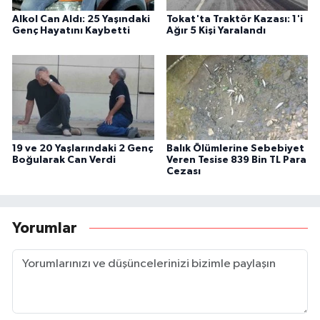
Alkol Can Aldı: 25 Yaşındaki
Tokat'ta Traktör Kazası: 1'i
Genç Hayatını Kaybetti
Ağır 5 Kişi Yaralandı
19 ve 20 Yaşlarındaki 2 Genç
Balık Ölümlerine Sebebiyet
Boğularak Can Verdi
Veren Tesise 839 Bin TL Para
Cezası
Yorumlar