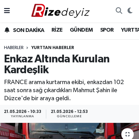
Spor
Rize Nöbetçi Eczaneler
RİZE
GÜNDEM
SPOR
YURTT
SON DAKİKA
Gündem
Rize Hava Durumu
HABERLER
YURTTAN HABERLER
Yurttan Haberler
Rize Trafik Yoğunluk Haritası
Enkaz Altında Kurulan
Kardeşlik
Ekonomi
Süper Lig Puan Durumu ve Fikstür
FRANCE arama kurtarma ekibi, enkazdan 102
Teknoloji
Tüm Manşetler
saat sonra sağ çıkardıkları Mahmut Şahin ile
Düzce'de bir araya geldi.
Sağlık
Son Dakika Haberleri
21.05.2026 - 10:33
21.05.2026 - 12:53
YAYINLANMA
GÜNCELLEME
Haber Arşivi