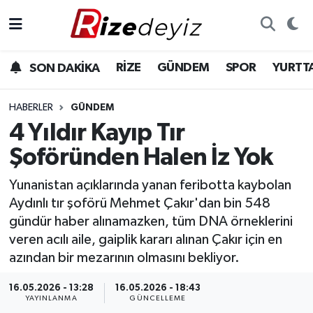
Spor
Rize Nöbetçi Eczaneler
RİZE
GÜNDEM
SPOR
YURTT
SON DAKİKA
Gündem
Rize Hava Durumu
HABERLER
GÜNDEM
Yurttan Haberler
Rize Trafik Yoğunluk Haritası
4 Yıldır Kayıp Tır
Şoföründen Halen İz Yok
Ekonomi
Süper Lig Puan Durumu ve Fikstür
Yunanistan açıklarında yanan feribotta kaybolan
Teknoloji
Tüm Manşetler
Aydınlı tır şoförü Mehmet Çakır'dan bin 548
gündür haber alınamazken, tüm DNA örneklerini
Sağlık
Son Dakika Haberleri
veren acılı aile, gaiplik kararı alınan Çakır için en
azından bir mezarının olmasını bekliyor.
Haber Arşivi
16.05.2026 - 13:28
16.05.2026 - 18:43
YAYINLANMA
GÜNCELLEME