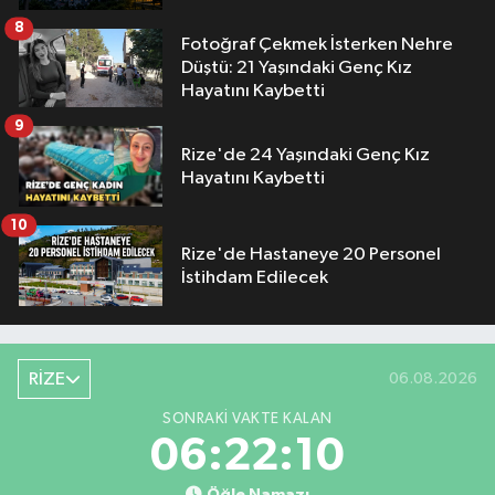
8
Fotoğraf Çekmek İsterken Nehre
Düştü: 21 Yaşındaki Genç Kız
Hayatını Kaybetti
9
Rize'de 24 Yaşındaki Genç Kız
Hayatını Kaybetti
10
Rize'de Hastaneye 20 Personel
İstihdam Edilecek
RİZE
06.08.2026
SONRAKI VAKTE KALAN
06:22:09
Öğle Namazı