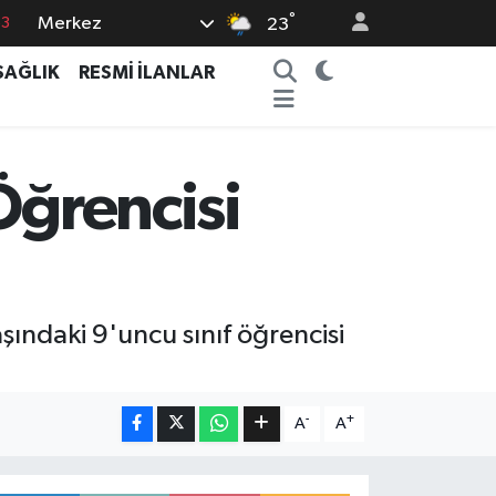
°
Merkez
63
23
16
SAĞLIK
RESMİ İLANLAR
02
07
44
Öğrencisi
0
ındaki 9'uncu sınıf öğrencisi
-
+
A
A