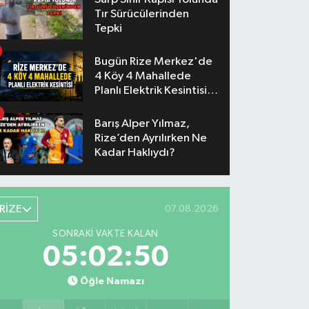
Tır Sürücülerinden
Tepki
Bugün Rize Merkez'de
4 Köy 4 Mahallede
Planlı Elektrik Kesintisi
Yaşanacak
Barış Alper Yılmaz,
Rize’den Ayrılırken Ne
Kadar Haklıydı?
RİZE
07.08.2026
SONRAKI VAKTE KALAN
05:02:50
Öğle Namazı