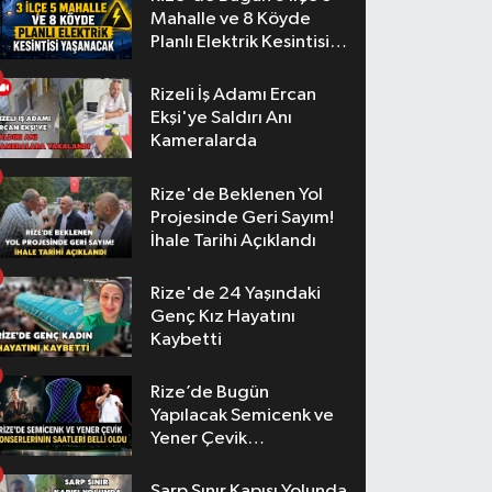
Mahalle ve 8 Köyde
Planlı Elektrik Kesintisi
Yaşanacak
Rizeli İş Adamı Ercan
Ekşi'ye Saldırı Anı
Kameralarda
Rize'de Beklenen Yol
Projesinde Geri Sayım!
İhale Tarihi Açıklandı
Rize'de 24 Yaşındaki
Genç Kız Hayatını
Kaybetti
Rize’de Bugün
Yapılacak Semicenk ve
Yener Çevik
Konserlerinin Saatleri
Belli Oldu
Sarp Sınır Kapısı Yolunda