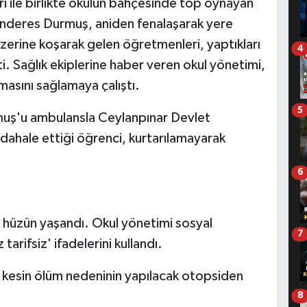
ı ile birlikte okulun bahçesinde top oynayan
Menderes Durmuş, aniden fenalaşarak yere
üzerine koşarak gelen öğretmenleri, yaptıkları
4
. Sağlık ekiplerine haber veren okul yönetimi,
masını sağlamaya çalıştı.
5
rmuş'u ambulansla Ceylanpınar Devlet
ahale ettiği öğrenci, kurtarılamayarak
6
üzün yaşandı. Okul yönetimi sosyal
7
rifsiz' ifadelerini kullandı.
n kesin ölüm nedeninin yapılacak otopsiden
8