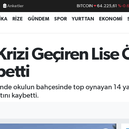
Anketler
BITCOIN
64.225,61
%-0.
DOLAR
47,7143
%0.
İKA
RİZE
GÜNDEM
SPOR
YURTTAN
EKONOMİ
EURO
55,0317
%-0.
STERLİN
64,2463
%0.
GRAM ALTIN
6574.81
%1.
rizi Geçiren Lise 
BİST100
13.799
%7
betti
sinde okulun bahçesinde top oynayan 14 yaş
tını kaybetti.