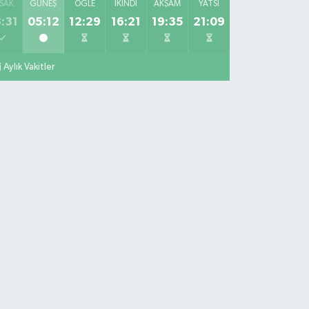
SAK
GÜNEŞ
ÖĞLE
İKINDI
AKŞAM
YATSI
:31
05:12
12:29
16:21
19:35
21:09
Aylık Vakitler