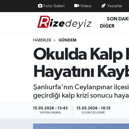
Foto Galeri
Video
Yazarlar
SON DAK
Spor
Rize Nöbetçi Eczaneler
DİĞER
Gündem
Rize Hava Durumu
HABERLER
GÜNDEM
Okulda Kalp K
Yurttan Haberler
Rize Trafik Yoğunluk Haritası
Hayatını Kay
Ekonomi
Süper Lig Puan Durumu ve Fikstür
Teknoloji
Tüm Manşetler
Şanlıurfa'nın Ceylanpınar ilçe
geçirdiği kalp krizi sonucu haya
Sağlık
Son Dakika Haberleri
15.05.2026 - 13:43
15.05.2026 - 16:15
Haber Arşivi
YAYINLANMA
GÜNCELLEME