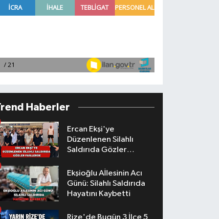
Trend Haberler
Ercan Ekşi'ye
Düzenlenen Silahlı
Saldırıda Gözler
Faillerde
Ekşioğlu Aİlesinin Acı
Günü: Silahlı Saldırıda
Hayatını Kaybetti
Rize'de Bugün 3 İlçe 5