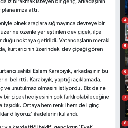
arda iz bırakmak isteyen bir genç, arkadaşının
 plana imza attı.
4
niyle binek araçlara sığmayınca devreye bir
n üzerine özenle yerleştirilen dev çiçek, ilçe
nduğu noktaya getirildi. Vatandaşların meraklı
5
da, kurtarıcının üzerindeki dev çiçeği gören
tarıcı sahibi Eslem Karabıyık, arkadaşının bu
6
rini belirtti. Karabıyık, yaptığı açıklamada,
nç ve unutulmaz olmasını istiyordu. Biz de ne
 bir çiçek hediyesinin çok farklı olabileceğine
7
la taşıdık. Ortaya hem renkli hem de ilginç
ar diliyoruz' ifadelerini kullandı.
8
yla kaydettiği teklif, genç kızın 'Evet'