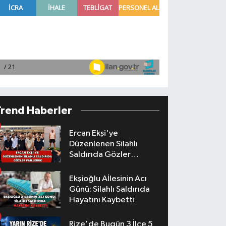
Trend Haberler
Ercan Ekşi'ye
Düzenlenen Silahlı
Saldırıda Gözler
Faillerde
Ekşioğlu Aİlesinin Acı
Günü: Silahlı Saldırıda
Hayatını Kaybetti
Rize'de Bugün 3 İlçe 5