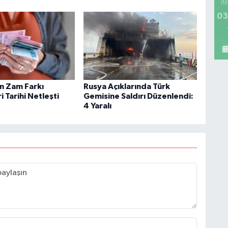
İM
03
in Zam Farkı
Rusya Açıklarında Türk
 Tarihi Netleşti
Gemisine Saldırı Düzenlendi:
4 Yaralı