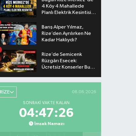
4 Köy 4 Mahallede
Planlı Elektrik Kesintisi
Yaşanacak
Barış Alper Yılmaz,
Rize’den Ayrılırken Ne
Kadar Haklıydı?
Rize’de Semicenk
Rüzgârı Esecek:
Ücretsiz Konserler Bu
Akşam
RİZE
08.08.2026
SONRAKI VAKTE KALAN
04:47:25
İmsak Namazı