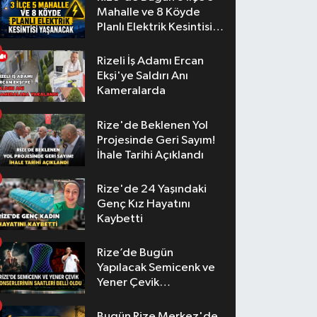
Mahalle ve 8 Köyde
Planlı Elektrik Kesintisi
Yaşanacak
Rizeli İş Adamı Ercan
Ekşi'ye Saldırı Anı
Kameralarda
Rize'de Beklenen Yol
Projesinde Geri Sayım!
İhale Tarihi Açıklandı
Rize'de 24 Yaşındaki
Genç Kız Hayatını
Kaybetti
Rize’de Bugün
Yapılacak Semicenk ve
Yener Çevik
Konserlerinin Saatleri
Belli Oldu
Bugün Rize Merkez'de