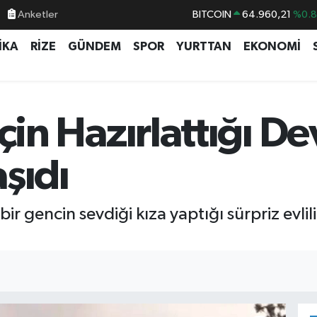
Anketler
BITCOIN
64.960,21
%0.
DOLAR
47,7436
%0.
İKA
RİZE
GÜNDEM
SPOR
YURTTAN
EKONOMİ
EURO
55,2510
%0.
STERLİN
64,4811
%0.
GRAM ALTIN
6648.99
%2.
 İçin Hazırlattığı D
BİST100
13.779
%-
aşıdı
ir gencin sevdiği kıza yaptığı sürpriz evlili