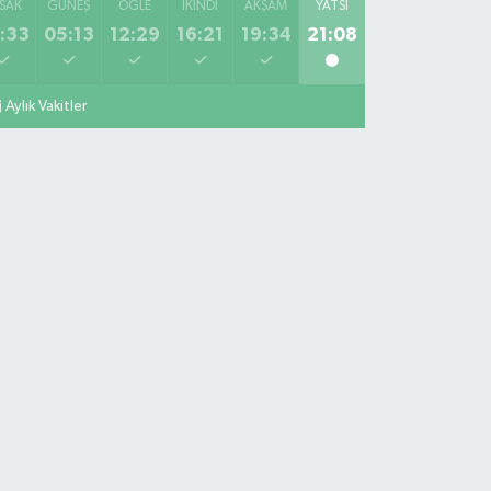
SAK
GÜNEŞ
ÖĞLE
İKINDI
AKŞAM
YATSI
:33
05:13
12:29
16:21
19:34
21:08
Aylık Vakitler