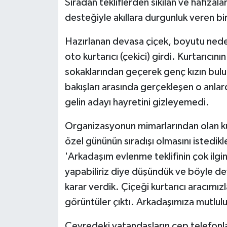
Sıradan tekliflerden sıkılan ve hafızal
desteğiyle akıllara durgunluk veren bir
Hazırlanan devasa çiçek, boyutu nede
oto kurtarıcı (çekici) girdi. Kurtarıcını
sokaklarından geçerek genç kızın bulu
bakışları arasında gerçekleşen o anlar
gelin adayı hayretini gizleyemedi.
Organizasyonun mimarlarından olan kur
özel gününün sıradışı olmasını istedikle
'Arkadaşım evlenme teklifinin çok ilgi
yapabiliriz diye düşündük ve böyle dev
karar verdik. Çiçeği kurtarıcı aracımız
görüntüler çıktı. Arkadaşımıza mutlulukl
Çevredeki vatandaşların cep telefonları