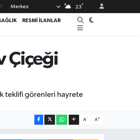
°
Merkez
87
23
18
SAĞLIK
RESMİ İLANLAR
32
38
59
ev Çiçeği
14
k teklifi görenleri hayrete
-
+
A
A