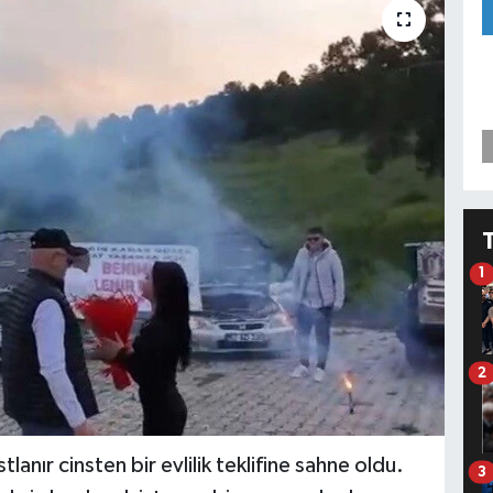
1
2
tlanır cinsten bir evlilik teklifine sahne oldu.
3