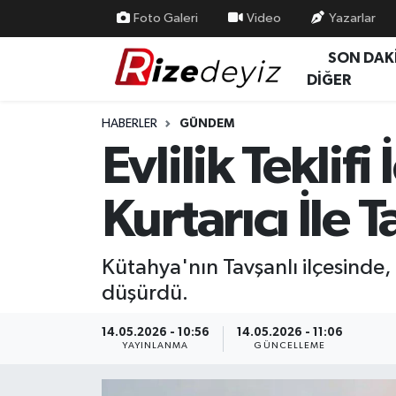
Foto Galeri
Video
Yazarlar
SON DAK
Spor
Rize Nöbetçi Eczaneler
DİĞER
Gündem
Rize Hava Durumu
HABERLER
GÜNDEM
Evlilik Teklifi
Yurttan Haberler
Rize Trafik Yoğunluk Haritası
Kurtarıcı İle T
Ekonomi
Süper Lig Puan Durumu ve Fikstür
Teknoloji
Tüm Manşetler
Kütahya'nın Tavşanlı ilçesinde, b
düşürdü.
Sağlık
Son Dakika Haberleri
14.05.2026 - 10:56
14.05.2026 - 11:06
Haber Arşivi
YAYINLANMA
GÜNCELLEME