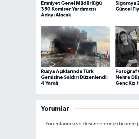
Emniyet Genel Müdürlüğü
Sigaraya 
350 Komiser Yardımcısı
Güncel Fiy
Adayı Alacak
Rusya Açıklarında Türk
Fotoğraf 
Gemisine Saldırı Düzenlendi:
Nehre Düş
4 Yaralı
Genç Kız 
Yorumlar