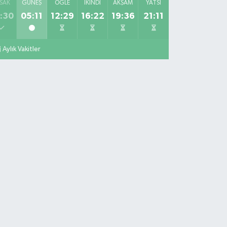
SAK
GÜNEŞ
ÖĞLE
İKINDI
AKŞAM
YATSI
:30
05:11
12:29
16:22
19:36
21:11
Aylık Vakitler