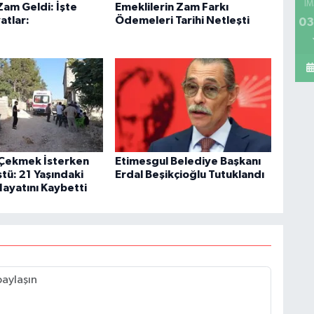
İM
Zam Geldi: İşte
Emeklilerin Zam Farkı
atlar:
Ödemeleri Tarihi Netleşti
03
Çekmek İsterken
Etimesgul Belediye Başkanı
tü: 21 Yaşındaki
Erdal Beşikçioğlu Tutuklandı
Hayatını Kaybetti