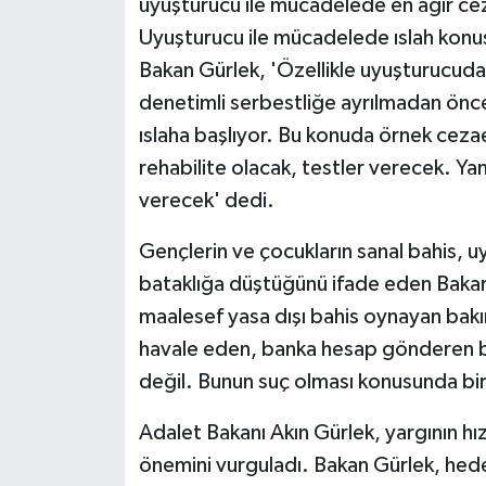
uyuşturucu ile mücadelede en ağır ceza
Uyuşturucu ile mücadelede ıslah konus
Bakan Gürlek, 'Özellikle uyuşturucuda
denetimli serbestliğe ayrılmadan önce
ıslaha başlıyor. Bu konuda örnek ceza
rehabilite olacak, testler verecek. Yan
verecek' dedi.
Gençlerin ve çocukların sanal bahis, 
bataklığa düştüğünü ifade eden Bakan G
maalesef yasa dışı bahis oynayan bakı
havale eden, banka hesap gönderen bu
değil. Bunun suç olması konusunda bi
Adalet Bakanı Akın Gürlek, yargının hı
önemini vurguladı. Bakan Gürlek, hede