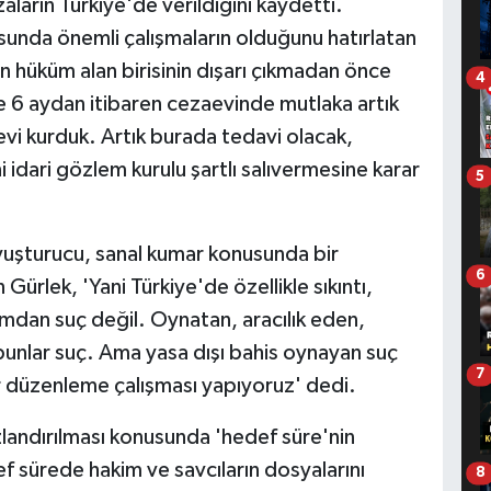
ların Türkiye'de verildiğini kaydetti.
unda önemli çalışmaların olduğunu hatırlatan
n hüküm alan birisinin dışarı çıkmadan önce
4
 6 aydan itibaren cezaevinde mutlaka artık
evi kurduk. Artık burada tedavi olacak,
i idari gözlem kurulu şartlı salıvermesine karar
5
uyuşturucu, sanal kumar konusunda bir
6
ürlek, 'Yani Türkiye'de özellikle sıkıntı,
mdan suç değil. Oynatan, aracılık eden,
nlar suç. Ama yasa dışı bahis oynayan suç
7
r düzenleme çalışması yapıyoruz' dedi.
zlandırılması konusunda 'hedef süre'nin
f sürede hakim ve savcıların dosyalarını
8