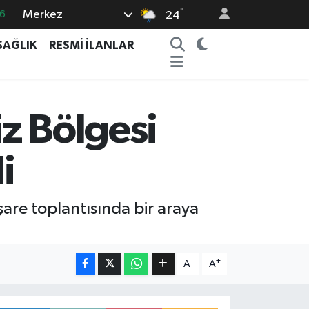
°
Merkez
6
24
5
SAĞLIK
RESMİ İLANLAR
8
2
9
z Bölgesi
0
i
işare toplantısında bir araya
-
+
A
A