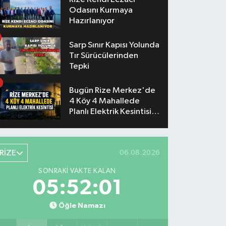
Odasını Kurmaya
Hazırlanıyor
Sarp Sınır Kapısı Yolunda
Tır Sürücülerinden
Tepki
Bugün Rize Merkez'de
4 Köy 4 Mahallede
Planlı Elektrik Kesintisi
Yaşanacak
RİZE
06.08.2026
SONRAKI VAKTE KALAN
05:52:01
Öğle Namazı