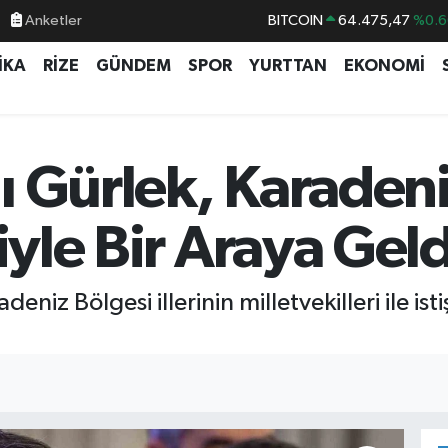
Anketler
BITCOIN
64.475,47
%0.6
DOLAR
47,5971
%0.0
İKA
RİZE
GÜNDEM
SPOR
YURTTAN
EKONOMİ
EURO
55,1336
%0.1
STERLİN
64,2534
%0.2
GRAM ALTIN
6518.23
%0.3
ı Gürlek, Karadeni
BİST100
13.703
%
iyle Bir Araya Geld
niz Bölgesi illerinin milletvekilleri ile ist