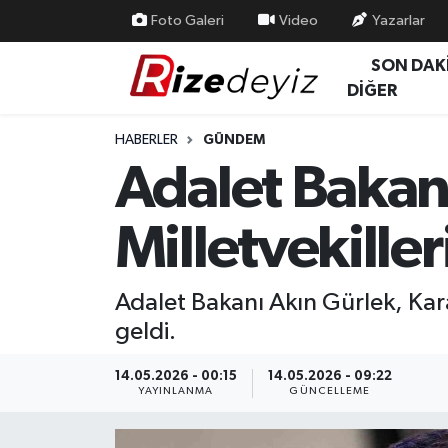
Foto Galeri
Video
Yazarlar
SON DAK
Spor
Rize Nöbetçi Eczaneler
DİĞER
Gündem
Rize Hava Durumu
HABERLER
GÜNDEM
Adalet Bakan
Yurttan Haberler
Rize Trafik Yoğunluk Haritası
Milletvekiller
Ekonomi
Süper Lig Puan Durumu ve Fikstür
Teknoloji
Tüm Manşetler
Adalet Bakanı Akın Gürlek, Karade
geldi.
Sağlık
Son Dakika Haberleri
14.05.2026 - 00:15
14.05.2026 - 09:22
Haber Arşivi
YAYINLANMA
GÜNCELLEME