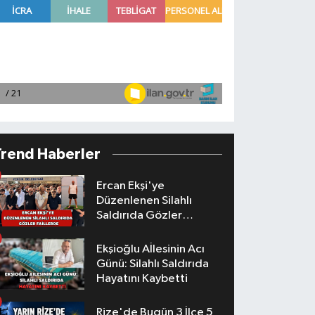
Trend Haberler
Ercan Ekşi'ye
Düzenlenen Silahlı
Saldırıda Gözler
Faillerde
Ekşioğlu Aİlesinin Acı
Günü: Silahlı Saldırıda
Hayatını Kaybetti
Rize'de Bugün 3 İlçe 5