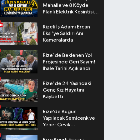
Mahalle ve 8 Köyde
Planlı Elektrik Kesintisi
Yaşanacak
Rizeli İş Adamı Ercan
Ekşi'ye Saldırı Anı
Kameralarda
Rize'de Beklenen Yol
Projesinde Geri Sayım!
İhale Tarihi Açıklandı
Rize'de 24 Yaşındaki
Genç Kız Hayatını
Kaybetti
Rize’de Bugün
Yapılacak Semicenk ve
Yener Çevik
Konserlerinin Saatleri
Belli Oldu
Rize Kendi Eczacı