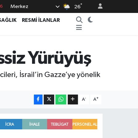
°
Merkez
76
26
17
SAĞLIK
RESMİ İLANLAR
01
02
44
ssiz Yürüyüş
4
leri, İsrail’in Gazze’ye yönelik
-
+
A
A