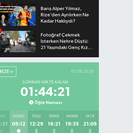
Yaşanacak
Barış Alper Yılmaz,
Rize’den Ayrılırken Ne
Kadar Haklıydı?
Fotoğraf Çekmek
İsterken Nehre Düştü:
21 Yaşındaki Genç Kız
Hayatını Kaybetti
RİZE
07.08.2026
SONRAKI VAKTE KALAN
01:44:21
Öğle Namazı
SAK
GÜNEŞ
ÖĞLE
İKINDI
AKŞAM
YATSI
:31
05:12
12:29
16:21
19:35
21:09