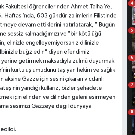
4
k Fakültesi öğrencilerinden Ahmet Talha Ye,
 Haftası’nda, 603 gündür zalimlerin Filistinde
eye devam ettiklerini hatırlatarak, " Bugün
5
me sessiz kalmadığımızı ve "bir kötülüğü
n, elinizle engelleyemiyorsanız dilinizle
albinizle buğz edin" diyen efendimiz
6
 yerine getirmek maksadıyla zulmü duyurmak
e’nin kurtuluş umudunu taşıyan hekim ve sağlık
ın aksine Gazze için sesini çıkaran vicdanlı
7
ateşinin yandığı kullarız, bizler şehadete
tmek için elinden ve dilinden geleni esirmeyen
 ama sesimizi Gazzeye değil dünyaya
8
edildi.