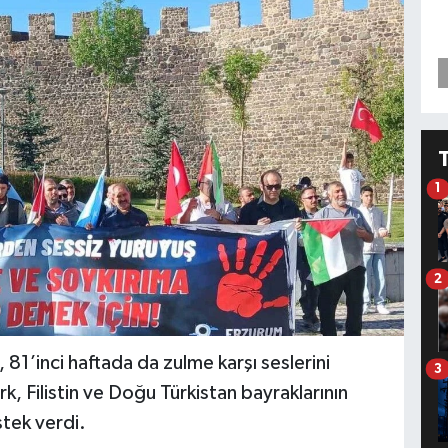
1
2
81’inci haftada da zulme karşı seslerini
3
k, Filistin ve Doğu Türkistan bayraklarının
tek verdi.