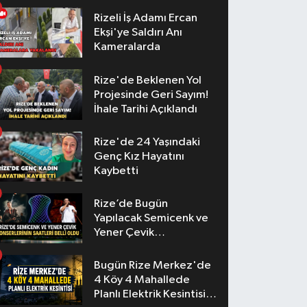
Rizeli İş Adamı Ercan
Ekşi'ye Saldırı Anı
Kameralarda
Rize'de Beklenen Yol
Projesinde Geri Sayım!
İhale Tarihi Açıklandı
Rize'de 24 Yaşındaki
Genç Kız Hayatını
Kaybetti
Rize’de Bugün
Yapılacak Semicenk ve
Yener Çevik
Konserlerinin Saatleri
Belli Oldu
Bugün Rize Merkez'de
4 Köy 4 Mahallede
Planlı Elektrik Kesintisi