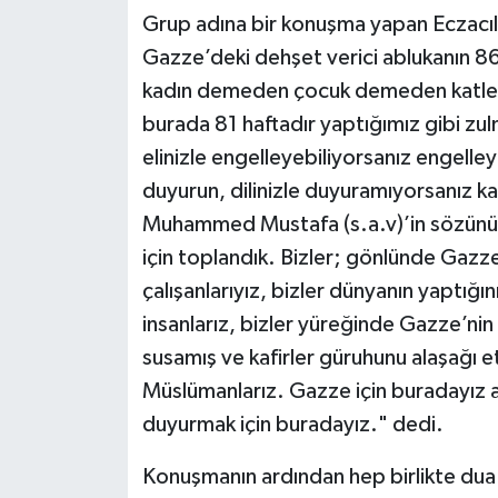
Grup adına bir konuşma yapan Eczacılı
Gazze’deki dehşet verici ablukanın 86.
kadın demeden çocuk demeden katletm
burada 81 haftadır yaptığımız gibi zul
elinizle engelleyebiliyorsanız engelleyi
duyurun, dilinizle duyuramıyorsanız k
Muhammed Mustafa (s.a.v)’in sözünü
için toplandık. Bizler; gönlünde Gazz
çalışanlarıyız, bizler dünyanın yaptığın
insanlarız, bizler yüreğinde Gazze’nin 
susamış ve kafirler güruhunu alaşağı e
Müslümanlarız. Gazze için buradayız
duyurmak için buradayız." dedi.
Konuşmanın ardından hep birlikte dua 