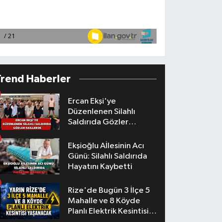
Trend Haberler
Ercan Ekşi'ye
Düzenlenen Silahlı
Saldırıda Gözler
Faillerde
Ekşioğlu Aİlesinin Acı
Günü: Silahlı Saldırıda
Hayatını Kaybetti
Rize'de Bugün 3 İlçe 5
Mahalle ve 8 Köyde
Planlı Elektrik Kesintisi
Yaşanacak