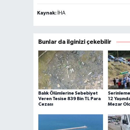
Kaynak:
İHA
Bunlar da ilginizi çekebilir
Balık Ölümlerine Sebebiyet
Serinlemek
Veren Tesise 839 Bin TL Para
12 Yaşında
Cezası
Mezar Ol