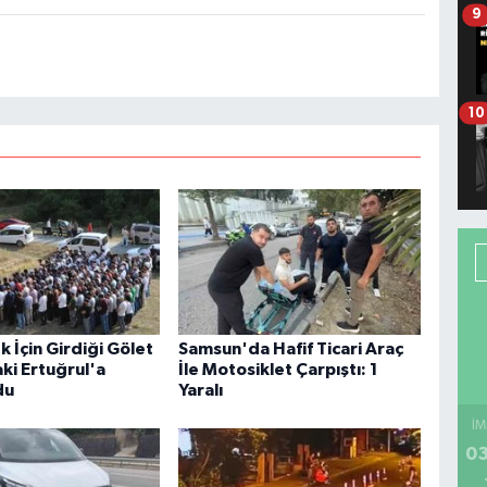
9
10
 İçin Girdiği Gölet
Samsun'da Hafif Ticari Araç
ki Ertuğrul'a
İle Motosiklet Çarpıştı: 1
du
Yaralı
İM
03