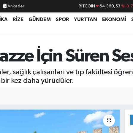
Anketler
BITCOIN
64.360,53
%-0.
DOLAR
47,7069
%0.
İKA
RİZE
GÜNDEM
SPOR
YURTTAN
EKONOMİ
EURO
55,0265
%0.
STERLİN
64,1897
%0.
GRAM ALTIN
6574.81
%1.
azze İçin Süren Se
BİST100
13.887
%6
 sağlık çalışanları ve tıp fakültesi öğrenci
n bir kez daha yürüdüler.