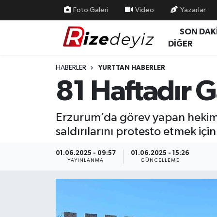
Foto Galeri
Video
Yazarlar
SON DAK
Spor
Rize Nöbetçi Eczaneler
DİĞER
Gündem
Rize Hava Durumu
HABERLER
YURTTAN HABERLER
81 Haftadır G
Yurttan Haberler
Rize Trafik Yoğunluk Haritası
Ekonomi
Süper Lig Puan Durumu ve Fikstür
Erzurum’da görev yapan hekimler,
saldırılarını protesto etmek içi
Teknoloji
Tüm Manşetler
01.06.2025 - 09:57
01.06.2025 - 15:26
Sağlık
Son Dakika Haberleri
YAYINLANMA
GÜNCELLEME
Haber Arşivi