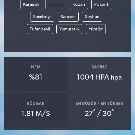
Karaisalı
Karataş
Kozan
Pozantı
Saimbeyli
Sarıçam
Seyhan
Tufanbeyli
Yumurtalık
Yüreğir
NEM
BASINÇ
%81
1004 HPA
hpa
RÜZGAR
EN DÜŞÜK / EN YÜKSEK
°
°
1.81 M/S
27
/ 30