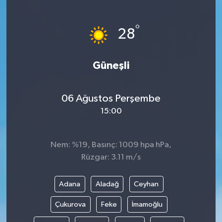
°
28
Güneşli
06 Ağustos Perşembe
15:00
Nem: %19, Basınç: 1009 hpa hPa,
Rüzgar: 3.11 m/s
Adana
Aladağ
Ceyhan
Çukurova
Feke
İmamoğlu