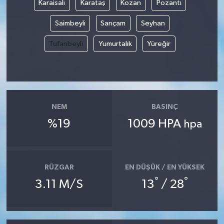
Karaisalı
Karataş
Kozan
Pozantı
Saimbeyli
Sarıçam
Seyhan
Tufanbeyli
Yumurtalık
Yüreğir
NEM
BASINÇ
%19
1009 HPA
hpa
RÜZGAR
EN DÜŞÜK / EN YÜKSEK
°
°
3.11 M/S
13
/ 28