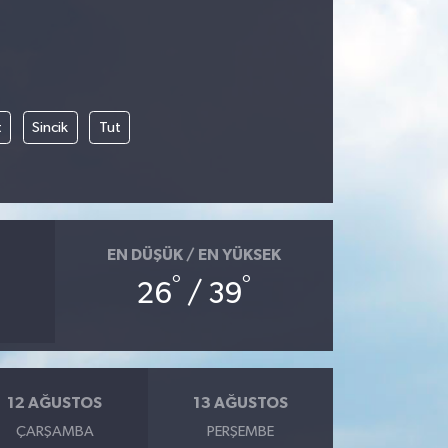
t
Sincik
Tut
EN DÜŞÜK / EN YÜKSEK
°
°
26
/ 39
12 AĞUSTOS
13 AĞUSTOS
ÇARŞAMBA
PERŞEMBE