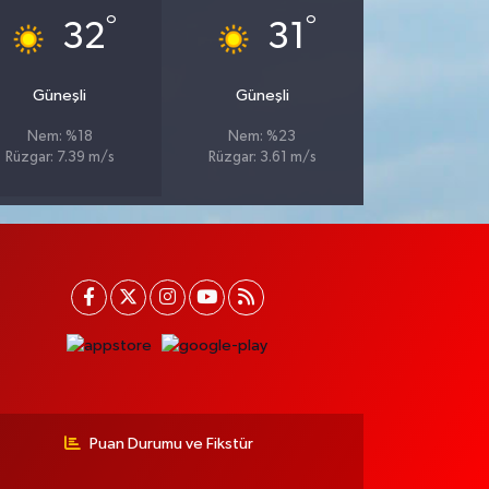
°
°
32
31
Güneşli
Güneşli
Nem: %18
Nem: %23
Rüzgar: 7.39 m/s
Rüzgar: 3.61 m/s
Puan Durumu ve Fikstür