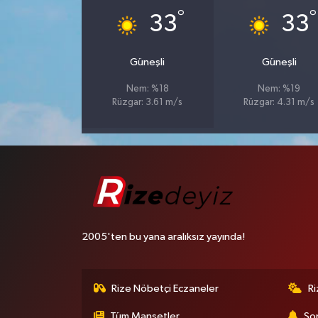
°
°
33
33
Güneşli
Güneşli
Nem: %18
Nem: %19
Rüzgar: 3.61 m/s
Rüzgar: 4.31 m/s
2005'ten bu yana aralıksız yayında!
Rize Nöbetçi Eczaneler
R
Tüm Manşetler
Son