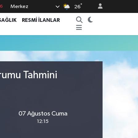
°
Merkez
76
26
17
SAĞLIK
RESMİ İLANLAR
01
02
44
4
urumu Tahmini
07 Ağustos Cuma
12:15