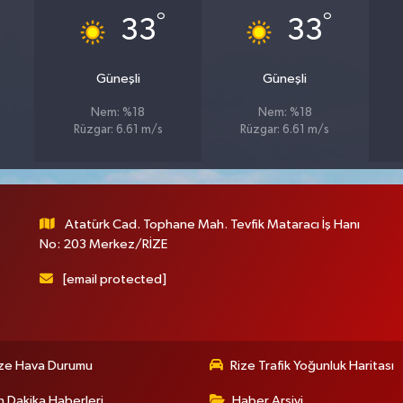
°
°
33
33
Güneşli
Güneşli
Nem: %18
Nem: %18
Rüzgar: 6.61 m/s
Rüzgar: 6.61 m/s
Atatürk Cad. Tophane Mah. Tevfik Mataracı İş Hanı
No: 203 Merkez/RİZE
[email protected]
ize Hava Durumu
Rize Trafik Yoğunluk Haritası
 Dakika Haberleri
Haber Arşivi