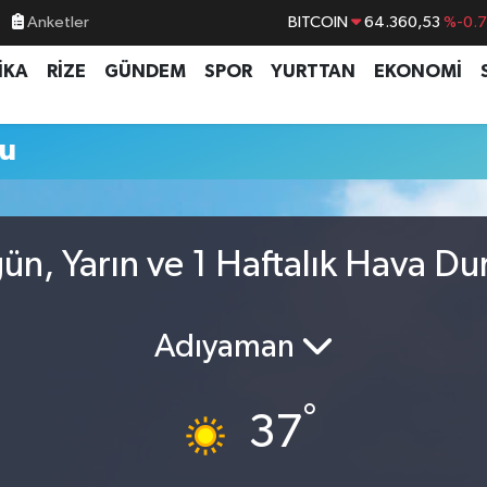
Anketler
BITCOIN
64.360,53
%-0.
DOLAR
47,7069
%0.
İKA
RİZE
GÜNDEM
SPOR
YURTTAN
EKONOMİ
EURO
55,0265
%0.
STERLİN
64,1897
%0.
mu
GRAM ALTIN
6574.81
%1.
BİST100
13.887
%6
ün, Yarın ve 1 Haftalık Hava D
Adıyaman
°
37