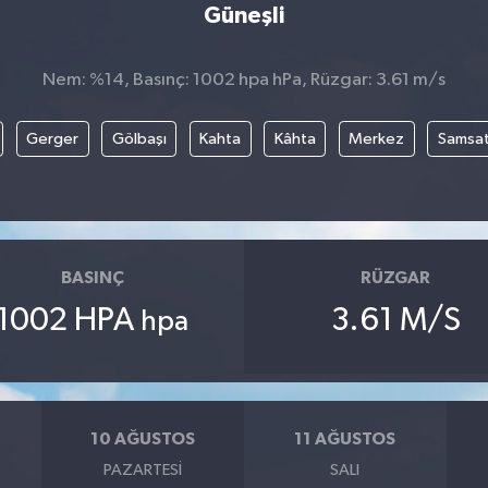
Güneşli
Nem: %14, Basınç: 1002 hpa hPa, Rüzgar: 3.61 m/s
Gerger
Gölbaşı
Kahta
Kâhta
Merkez
Samsa
BASINÇ
RÜZGAR
1002 HPA
3.61 M/S
hpa
10 AĞUSTOS
11 AĞUSTOS
PAZARTESI
SALI