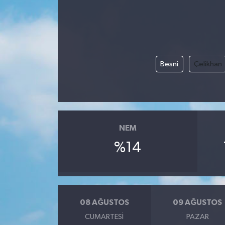
Besni
Çelikhan
NEM
%14
08 AĞUSTOS
09 AĞUSTOS
CUMARTESI
PAZAR