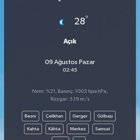
°
28
Açık
09 Ağustos Pazar
02:45
Nem: %21, Basınç: 1002 hpa hPa,
Rüzgar: 3.19 m/s
Besni
Çelikhan
Gerger
Gölbaşı
Kahta
Kâhta
Merkez
Samsat