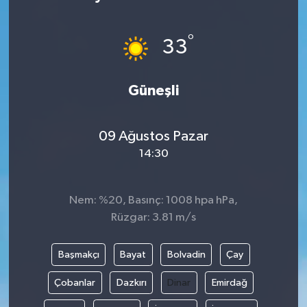
°
33
Güneşli
09 Ağustos Pazar
14:30
Nem: %20, Basınç: 1008 hpa hPa,
Rüzgar: 3.81 m/s
Başmakçı
Bayat
Bolvadin
Çay
Çobanlar
Dazkırı
Dinar
Emirdağ