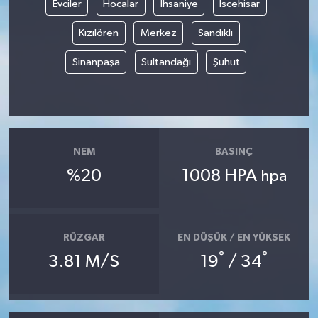
Evciler
Hocalar
İhsaniye
İscehisar
Kızılören
Merkez
Sandıklı
Sinanpaşa
Sultandağı
Şuhut
NEM
BASINÇ
%20
1008 HPA
hpa
RÜZGAR
EN DÜŞÜK / EN YÜKSEK
°
°
3.81 M/S
19
/ 34