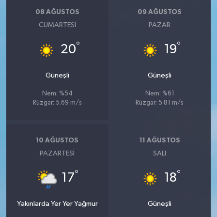
08 AĞUSTOS
09 AĞUSTOS
CUMARTESI
PAZAR
°
°
20
19
Güneşli
Güneşli
Nem: %54
Nem: %61
Rüzgar: 5.69 m/s
Rüzgar: 5.81 m/s
10 AĞUSTOS
11 AĞUSTOS
PAZARTESI
SALI
°
°
17
18
Yakınlarda Yer Yer Yağmur
Güneşli