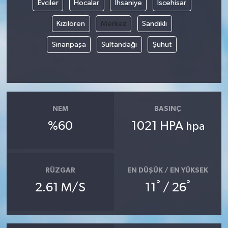
Evciler
Hocalar
İhsaniye
İscehisar
Kızılören
Merkez
Sandıklı
Sinanpaşa
Sultandağı
Şuhut
NEM
BASINÇ
%60
1021 HPA
hpa
RÜZGAR
EN DÜŞÜK / EN YÜKSEK
°
°
2.61 M/S
11
/ 26