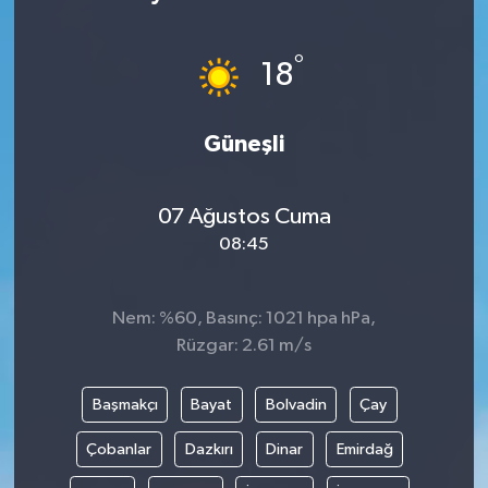
°
18
Güneşli
07 Ağustos Cuma
08:45
Nem: %60, Basınç: 1021 hpa hPa,
Rüzgar: 2.61 m/s
Başmakçı
Bayat
Bolvadin
Çay
Çobanlar
Dazkırı
Dinar
Emirdağ