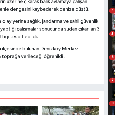
arın üzerine çıkarak balık avlamaya çalışan
denle dengesini kaybederek denize düştü.
4
 olay yerine sağlık, jandarma ve sahil güvenlik
e yaptığı çalışmalar sonucunda sudan çıkarılan 3
5
tiği tespit edildi.
u ilçesinde bulunan Denizköy Merkez
 toprağa verileceği öğrenildi.
6
7
8