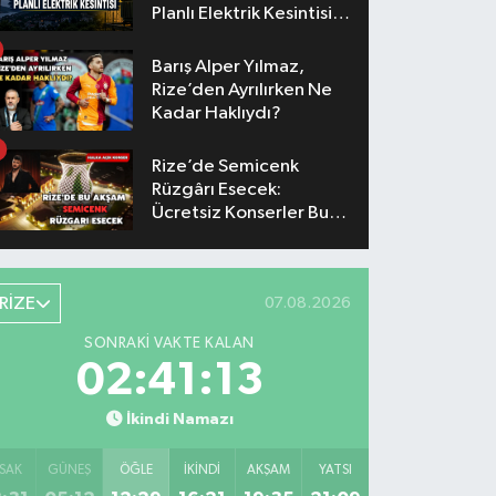
Planlı Elektrik Kesintisi
Yaşanacak
Barış Alper Yılmaz,
Rize’den Ayrılırken Ne
Kadar Haklıydı?
Rize’de Semicenk
Rüzgârı Esecek:
Ücretsiz Konserler Bu
Akşam
RİZE
07.08.2026
SONRAKI VAKTE KALAN
02:41:12
İkindi Namazı
SAK
GÜNEŞ
ÖĞLE
İKINDI
AKŞAM
YATSI