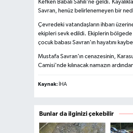
Kefken Babalı Sahili'ne geldi. Kayalıkl
Savran, henüz belirlenemeyen bir ne
Çevredeki vatandaşların ihbarı üzerine
ekipleri sevk edildi. Ekiplerin bölged
çocuk babası Savran'ın hayatını kaybet
Mustafa Savran'ın cenazesinin, Karas
Camisi'nde kılınacak namazın ardından
Kaynak:
İHA
Bunlar da ilginizi çekebilir