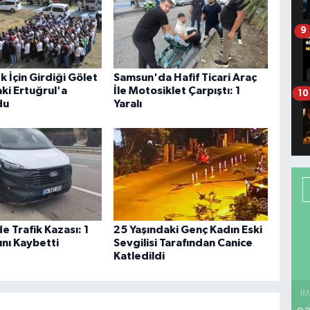
9
 İçin Girdiği Gölet
Samsun'da Hafif Ticari Araç
ki Ertuğrul'a
İle Motosiklet Çarpıştı: 1
10
du
Yaralı
 Trafik Kazası: 1
25 Yaşındaki Genç Kadın Eski
ını Kaybetti
Sevgilisi Tarafından Canice
Katledildi
İM