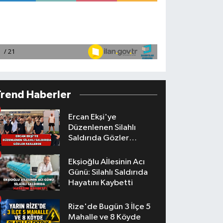
Trend Haberler
Ercan Ekşi'ye
Düzenlenen Silahlı
Saldırıda Gözler
Faillerde
Ekşioğlu Aİlesinin Acı
Günü: Silahlı Saldırıda
Hayatını Kaybetti
Rize'de Bugün 3 İlçe 5
Mahalle ve 8 Köyde