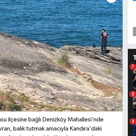
1
2
asu ilçesine bağlı Denizköy Mahallesi'nde
3
ran, balık tutmak amacıyla Kandıra'daki