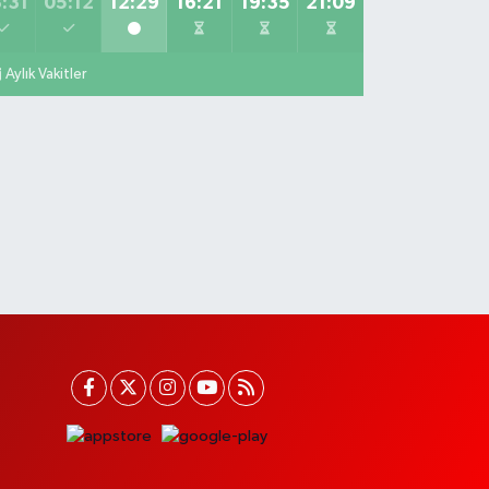
:31
05:12
12:29
16:21
19:35
21:09
Aylık Vakitler