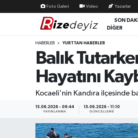
Foto Galeri
Video
Yazarlar
SON DAK
Spor
Rize Nöbetçi Eczaneler
DİĞER
Gündem
Rize Hava Durumu
HABERLER
YURTTAN HABERLER
Balık Tutark
Yurttan Haberler
Rize Trafik Yoğunluk Haritası
Hayatını Kay
Ekonomi
Süper Lig Puan Durumu ve Fikstür
Teknoloji
Tüm Manşetler
Kocaeli'nin Kandıra ilçesinde ba
Sağlık
Son Dakika Haberleri
15.06.2026 - 09:44
15.06.2026 - 11:10
YAYINLANMA
GÜNCELLEME
Haber Arşivi