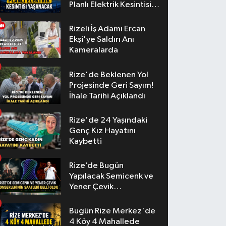
Planlı Elektrik Kesintisi
Yaşanacak
Rizeli İş Adamı Ercan
Ekşi'ye Saldırı Anı
Kameralarda
Rize'de Beklenen Yol
Projesinde Geri Sayım!
İhale Tarihi Açıklandı
Rize'de 24 Yaşındaki
Genç Kız Hayatını
Kaybetti
Rize’de Bugün
Yapılacak Semicenk ve
Yener Çevik
Konserlerinin Saatleri
Belli Oldu
Bugün Rize Merkez'de
4 Köy 4 Mahallede