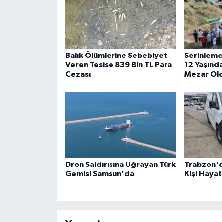
Balık Ölümlerine Sebebiyet
Serinlemek
Veren Tesise 839 Bin TL Para
12 Yaşında
Cezası
Mezar Ol
Dron Saldırısına Uğrayan Türk
Trabzon'de
Gemisi Samsun'da
Kişi Hayat