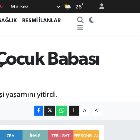
°
Merkez
26
17
SAĞLIK
RESMİ İLANLAR
01
02
12
 Çocuk Babası
4
 yaşamını yitirdi.
-
+
A
A