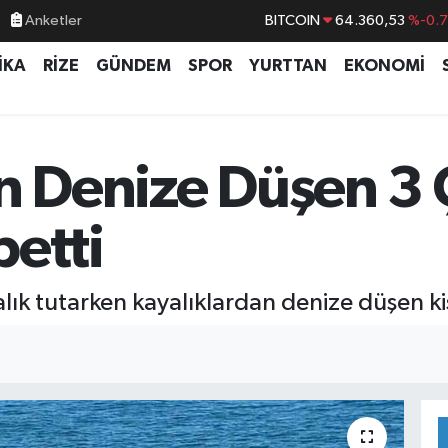
Anketler
DOLAR
47,7069
%0.
İKA
RİZE
GÜNDEM
SPOR
YURTTAN
EKONOMİ
EURO
55,0265
%0.
STERLİN
64,1897
%0.
GRAM ALTIN
6618.49
%2.
en Denize Düşen 3
BİST100
13.887
%6
betti
lık tutarken kayalıklardan denize düşen kişi