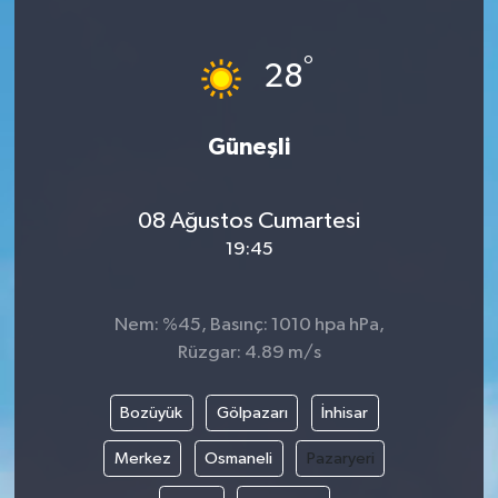
°
28
Güneşli
08 Ağustos Cumartesi
19:45
Nem: %45, Basınç: 1010 hpa hPa,
Rüzgar: 4.89 m/s
Bozüyük
Gölpazarı
İnhisar
Merkez
Osmaneli
Pazaryeri