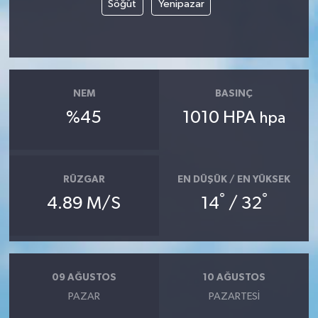
Söğüt
Yenipazar
NEM
BASINÇ
%45
1010 HPA
hpa
RÜZGAR
EN DÜŞÜK / EN YÜKSEK
°
°
4.89 M/S
14
/ 32
09 AĞUSTOS
10 AĞUSTOS
PAZAR
PAZARTESI