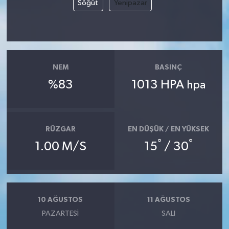
Söğüt
Yenipazar
NEM
BASINÇ
%83
1013 HPA
hpa
RÜZGAR
EN DÜŞÜK / EN YÜKSEK
°
°
1.00 M/S
15
/ 30
10 AĞUSTOS
11 AĞUSTOS
PAZARTESI
SALI