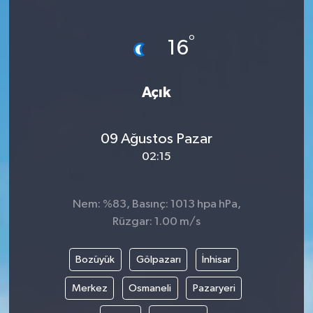
°
16
Açık
09 Ağustos Pazar
02:15
Nem: %83, Basınç: 1013 hpa hPa,
Rüzgar: 1.00 m/s
Bozüyük
Gölpazarı
İnhisar
Merkez
Osmaneli
Pazaryeri