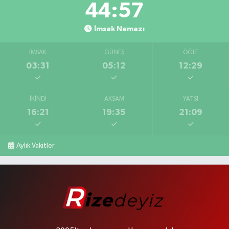
44:56
İmsak Namazı
İMSAK
GÜNEŞ
ÖĞLE
03:31
05:12
12:29
İKINDI
AKŞAM
YATSI
16:21
19:35
21:09
Aylık Vakitler