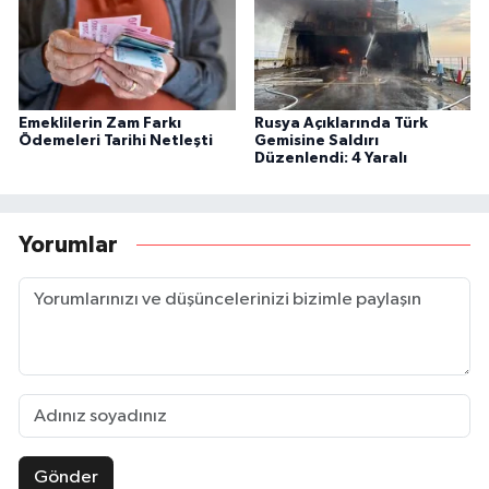
Emeklilerin Zam Farkı
Rusya Açıklarında Türk
Ödemeleri Tarihi Netleşti
Gemisine Saldırı
Düzenlendi: 4 Yaralı
Yorumlar
Gönder