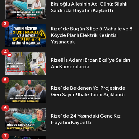
Ekşioğlu Aİlesinin Acı Günü: Silahlı
Saldırıda Hayatını Kaybetti
3
Rize'de Bugün 3 İlçe 5 Mahalle ve 8
Köyde Planlı Elektrik Kesintisi
Yaşanacak
4
Rizeli İş Adamı Ercan Ekşi'ye Saldırı
Anı Kameralarda
5
Rize'de Beklenen Yol Projesinde
Geri Sayım! İhale Tarihi Açıklandı
6
Rize'de 24 Yaşındaki Genç Kız
Hayatını Kaybetti
7