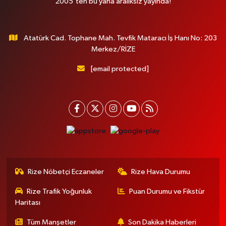
2005'ten bu yana aralıksız yayında!
Atatürk Cad. Tophane Mah. Tevfik Mataracı İş Hanı No: 203
Merkez/RİZE
[email protected]
Rize Nöbetçi Eczaneler
Rize Hava Durumu
Rize Trafik Yoğunluk
Puan Durumu ve Fikstür
Haritası
Tüm Manşetler
Son Dakika Haberleri