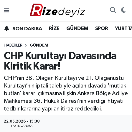
Spor
Rize Nöbetçi Eczaneler
RİZE
GÜNDEM
SPOR
YURTT
SON DAKİKA
Gündem
Rize Hava Durumu
HABERLER
GÜNDEM
Yurttan Haberler
Rize Trafik Yoğunluk Haritası
CHP Kurultayı Davasında
Kiritik Karar!
Ekonomi
Süper Lig Puan Durumu ve Fikstür
CHP’nin 38. Olağan Kurultayı ve 21. Olağanüstü
Teknoloji
Tüm Manşetler
Kurultayı’nın iptali talebiyle açılan davada 'mutlak
butlan' kararı çıkmasına ilişkin Ankara Bölge Adliye
Sağlık
Son Dakika Haberleri
Mahkemesi 36. Hukuk Dairesi’nin verdiği ihtiyati
tedbir kararına yapılan itiraz reddedildi.
Haber Arşivi
22.05.2026 - 15:38
YAYINLANMA