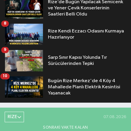
Rize’de Bugün Yapılacak Semicenk
ve Yener Çevik Konserlerinin
Saatleri Belli Oldu
8
Rize Kendi Eczacı Odasını Kurmaya
Hazırlanıyor
9
Sarp Sınır Kapısı Yolunda Tır
Sürücülerinden Tepki
10
Bugün Rize Merkez'de 4 Köy 4
Mahallede Planlı Elektrik Kesintisi
Yaşanacak
RİZE
07.08.2026
SONRAKI VAKTE KALAN