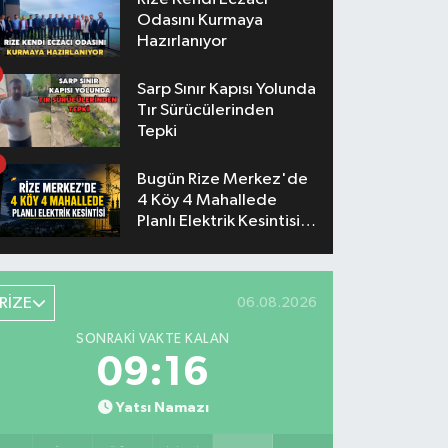
Odasını Kurmaya
Hazırlanıyor
Sarp Sınır Kapısı Yolunda
Tır Sürücülerinden
Tepki
Bugün Rize Merkez'de
4 Köy 4 Mahallede
Planlı Elektrik Kesintisi
Yaşanacak
RİZE
06.08.2026
SONRAKI VAKTE KALAN
09:15
Yatsı Namazı