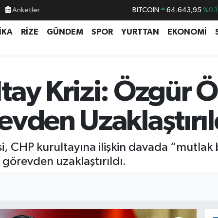
BITCOIN
64.643,95
%0.1
Anketler
DOLAR
47,6006
%0.0
İKA
RİZE
GÜNDEM
SPOR
YURTTAN
EKONOMİ
EURO
55,0250
%0.0
STERLİN
64,2398
%0.
GRAM ALTIN
6513.94
%0.3
ay Krizi: Özgür Ö
BİST100
13.768
%4
evden Uzaklaştırıl
 CHP kurultayına ilişkin davada “mutlak b
 görevden uzaklaştırıldı.