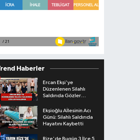
Trend Haberler
Ercan Ekşi'ye
Düzenlenen Silahlı
Saldırıda Gözler
Faillerde
Ekşioğlu Aİlesinin Acı
Günü: Silahlı Saldırıda
Hayatını Kaybetti
Rize'de Bugün 3 İlçe 5