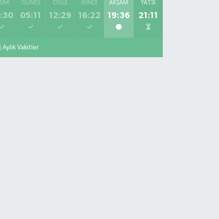
SAK
GÜNEŞ
ÖĞLE
İKINDI
AKŞAM
YATSI
:30
05:11
12:29
16:22
19:36
21:11
Aylık Vakitler