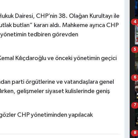
kuk Dairesi, CHP’nin 38. Olağan Kurultayı ile
4
utlak butlan” kararı aldı. Mahkeme ayrıca CHP
 yönetimin tedbiren görevden
5
emal Kılıçdaroğlu ve önceki yönetimin geçici
6
dan parti örgütlerine ve vatandaşlara genel
rken, gelişmeler siyaset kulislerinde geniş
7
 gözler CHP yönetiminden yapılacak
8