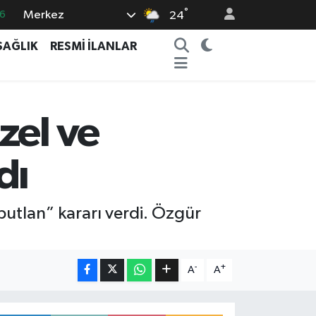
°
6
Merkez
24
6
SAĞLIK
RESMİ İLANLAR
2
2
2
zel ve
8
dı
utlan” kararı verdi. Özgür
-
+
A
A