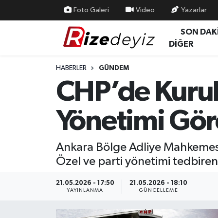
Foto Galeri
Video
Yazarlar
SON DAK
Spor
Rize Nöbetçi Eczaneler
DİĞER
Gündem
Rize Hava Durumu
HABERLER
GÜNDEM
CHP’de Kurult
Yurttan Haberler
Rize Trafik Yoğunluk Haritası
Yönetimi Gör
Ekonomi
Süper Lig Puan Durumu ve Fikstür
Teknoloji
Tüm Manşetler
Ankara Bölge Adliye Mahkemesi,
Özel ve parti yönetimi tedbiren
Sağlık
Son Dakika Haberleri
21.05.2026 - 17:50
21.05.2026 - 18:10
Haber Arşivi
YAYINLANMA
GÜNCELLEME