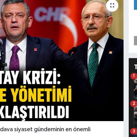
1
2
an dava siyaset gündeminin en önemli
3