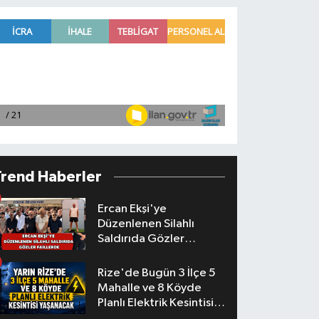
Trend Haberler
Ercan Ekşi'ye
Düzenlenen Silahlı
Saldırıda Gözler
Faillerde
Rize'de Bugün 3 İlçe 5
Mahalle ve 8 Köyde
Planlı Elektrik Kesintisi
Yaşanacak