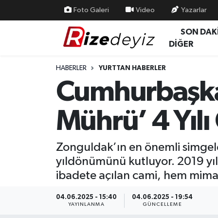
Foto Galeri
Video
Yazarlar
SON DAK
Spor
Rize Nöbetçi Eczaneler
DİĞER
Gündem
Rize Hava Durumu
HABERLER
YURTTAN HABERLER
Cumhurbaşka
Yurttan Haberler
Rize Trafik Yoğunluk Haritası
Mührü’ 4 Yılı
Ekonomi
Süper Lig Puan Durumu ve Fikstür
Teknoloji
Tüm Manşetler
Zonguldak’ın en önemli simgele
yıldönümünü kutluyor. 2019 yı
Sağlık
Son Dakika Haberleri
ibadete açılan cami, hem mimari
Haber Arşivi
04.06.2025 - 15:40
04.06.2025 - 19:54
YAYINLANMA
GÜNCELLEME