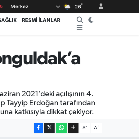
°
Merkez
26
18
32
SAĞLIK
RESMİ İLANLAR
38
03
14
onguldak’a
iran 2021’deki açılışının 4.
ep Tayyip Erdoğan tarafından
na katkısıyla dikkat çekiyor.
-
+
A
A