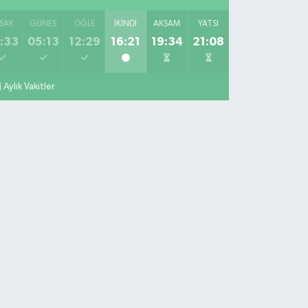
SAK
GÜNEŞ
ÖĞLE
İKINDI
AKŞAM
YATSI
:33
05:13
12:29
16:21
19:34
21:08
Aylık Vakitler