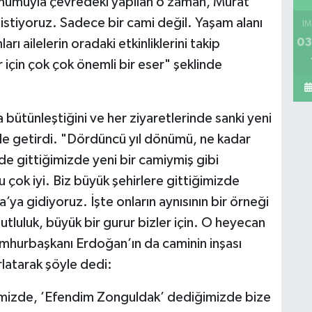
onumuyla çevredeki yapılan o zaman, Murat
stiyoruz. Sadece bir cami değil. Yaşam alanı
İM
03
ı ailelerin oradaki etkinliklerini takip
r için çok çok önemli bir eser" şeklinde
a bütünleştiğini ve her ziyaretlerinde sanki yeni
 dile getirdi. "Dördüncü yıl dönümü, ne kadar
e gittiğimizde yeni bir camiymiş gibi
çok iyi. Biz büyük şehirlere gittiğimizde
ya gidiyoruz. İşte onların aynısının bir örneği
utluluk, büyük bir gurur bizler için. O heyecan
umhurbaşkanı Erdoğan’ın da caminin inşası
ırlatarak şöyle dedi:
mizde, ’Efendim Zonguldak’ dediğimizde bize