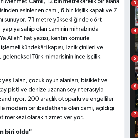
n Mehmet Camii, 12 bin metrekarelik bir alana
3
sinden esinlenen cami, 6 bin kişilik kapalı ve 7
ânı sunuyor. 71 metre yüksekliğinde dört
r yapıya sahip olan caminin mihrabında
4
a Allah" hat yazısı, kentin kömürle
şlemeli kündekâri kapısı, İznik çinileri ve
geleneksel Türk mimarisinin ince işçilik
5
eşil alan, çocuk oyun alanları, bisiklet ve
6
ay pisti ve denize uzanan seyir terasıyla
andırıyor. 200 araçlık otoparkı ve engelliler
üyle modern bir ibadethane olan cami, açıldığı
7
t merkezi olarak hizmet veriyor.
 biri oldu"