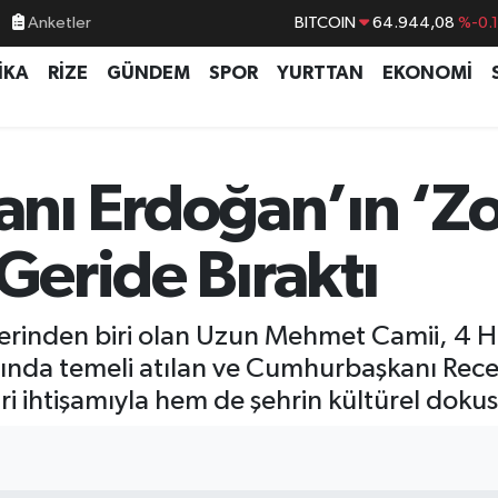
Anketler
DOLAR
47,7436
%0.
EURO
55,2510
%0.
İKA
RİZE
GÜNDEM
SPOR
YURTTAN
EKONOMİ
STERLİN
64,4811
%0.
GRAM ALTIN
6660.55
%0.
BİST100
13.779
%-
nı Erdoğan’ın ‘Z
 Geride Bıraktı
rinden biri olan Uzun Mehmet Camii, 4 Haz
lında temeli atılan ve Cumhurbaşkanı Rec
 ihtişamıyla hem de şehrin kültürel dokusu