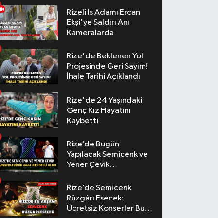
Rizeli İş Adamı Ercan
Ekşi'ye Saldırı Anı
Kameralarda
Rize'de Beklenen Yol
Projesinde Geri Sayım!
İhale Tarihi Açıklandı
Rize'de 24 Yaşındaki
Genç Kız Hayatını
Kaybetti
Rize’de Bugün
Yapılacak Semicenk ve
Yener Çevik
Konserlerinin Saatleri
Belli Oldu
Rize’de Semicenk
Rüzgârı Esecek:
Ücretsiz Konserler Bu