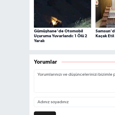
Gümüşhane'de Otomobil
Samsun'da
Uçuruma Yuvarlandı: 1 Ölü 2
Kaçak Etil 
Yaralı
Yorumlar