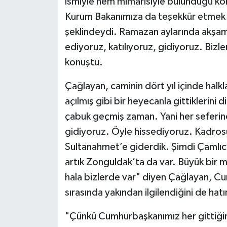
ismiyle hem mimarisiyle bulunduğu k
Kurum Bakanımıza da teşekkür etmek i
şeklindeydi. Ramazan aylarında akşamlar
ediyoruz, katılıyoruz, gidiyoruz. Bizle
konuştu.
Çağlayan, caminin dört yıl içinde halkl
açılmış gibi bir heyecanla gittiklerini
çabuk geçmiş zaman. Yani her seferind
gidiyoruz. Öyle hissediyoruz. Kadrosu 
Sultanahmet’e giderdik. Şimdi Çamlıca’
artık Zonguldak’ta da var. Büyük bir m
hala bizlerde var" diyen Çağlayan, C
sırasında yakından ilgilendiğini de hat
"Çünkü Cumhurbaşkanımız her gittiği