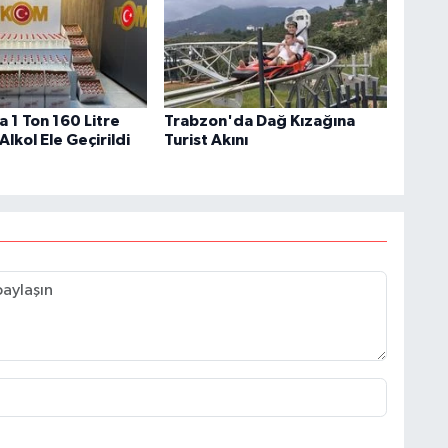
 1 Ton 160 Litre
Trabzon'da Dağ Kızağına
Alkol Ele Geçirildi
Turist Akını