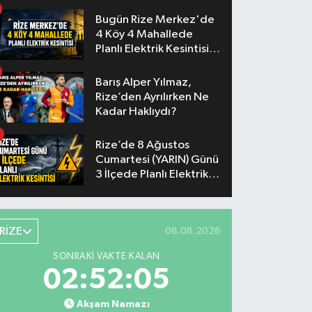
Akşam
Bugün Rize Merkez'de
4 Köy 4 Mahallede
Planlı Elektrik Kesintisi
Yaşanacak
Barış Alper Yılmaz,
Rize’den Ayrılırken Ne
Kadar Haklıydı?
Rize’de 8 Ağustos
Cumartesi (YARIN) Günü
3 İlçede Planlı Elektrik
Kesintisi Yapılacak
RİZE
08.08.2026
SONRAKI VAKTE KALAN
02:52:04
Akşam Namazı