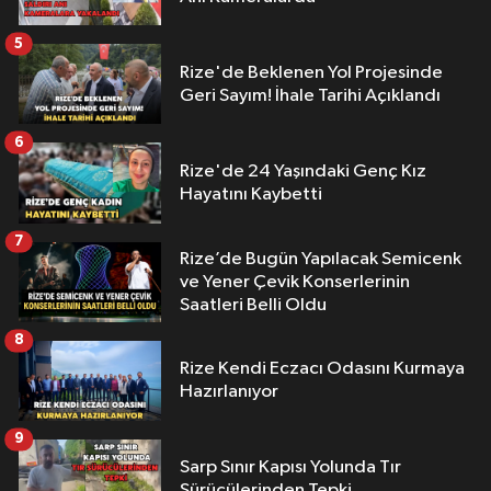
5
Rize'de Beklenen Yol Projesinde
Geri Sayım! İhale Tarihi Açıklandı
6
Rize'de 24 Yaşındaki Genç Kız
Hayatını Kaybetti
7
Rize’de Bugün Yapılacak Semicenk
ve Yener Çevik Konserlerinin
Saatleri Belli Oldu
8
Rize Kendi Eczacı Odasını Kurmaya
Hazırlanıyor
9
Sarp Sınır Kapısı Yolunda Tır
Sürücülerinden Tepki