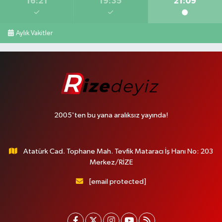
16:21
19:35
21:09
Aylık Vakitler
2005'ten bu yana aralıksız yayında!
Atatürk Cad. Tophane Mah. Tevfik Mataracı İş Hanı No: 203
Merkez/RİZE
[email protected]