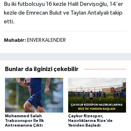
Bu iki futbolcuyu 16 kezle Halil Dervişoğlu, 14'er
kezle de Emrecan Bulut ve Taylan Antalyalı takip
etti.
Muhabir:
ENVER KALENDER
Bunlar da ilginizi çekebilir
Mohammed Salah
Çaykur Rizespor,
Trabzonspor İle İlk
Hazırlıklarına Rize’de
Antremanına Çıktı
Yeniden Başladı