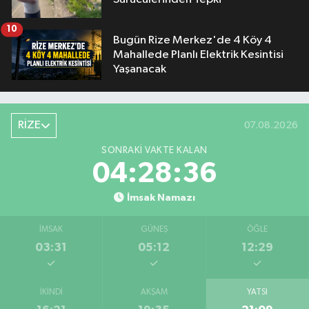
10
Bugün Rize Merkez'de 4 Köy 4
Mahallede Planlı Elektrik Kesintisi
Yaşanacak
RİZE
07.08.2026
SONRAKI VAKTE KALAN
04:28:35
İmsak Namazı
İMSAK
GÜNEŞ
ÖĞLE
03:31
05:12
12:29
İKINDI
AKŞAM
YATSI