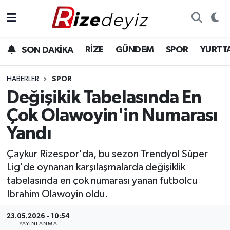
Spor
Rize Nöbetçi Eczaneler
RİZE
GÜNDEM
SPOR
YURTT
SON DAKİKA
Gündem
Rize Hava Durumu
HABERLER
SPOR
Yurttan Haberler
Rize Trafik Yoğunluk Haritası
Değişikik Tabelasında En
Çok Olawoyin'in Numarası
Ekonomi
Süper Lig Puan Durumu ve Fikstür
Yandı
Teknoloji
Tüm Manşetler
Çaykur Rizespor'da, bu sezon Trendyol Süper
Lig'de oynanan karşılaşmalarda değişiklik
Sağlık
Son Dakika Haberleri
tabelasında en çok numarası yanan futbolcu
Ibrahim Olawoyin oldu.
Haber Arşivi
23.05.2026 - 10:54
YAYINLANMA