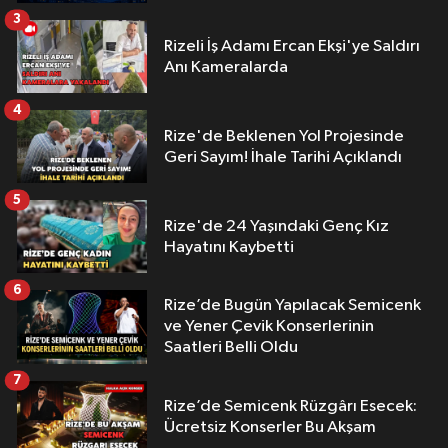
3
Rizeli İş Adamı Ercan Ekşi'ye Saldırı
Anı Kameralarda
4
Rize'de Beklenen Yol Projesinde
Geri Sayım! İhale Tarihi Açıklandı
5
Rize'de 24 Yaşındaki Genç Kız
Hayatını Kaybetti
6
Rize’de Bugün Yapılacak Semicenk
ve Yener Çevik Konserlerinin
Saatleri Belli Oldu
7
Rize’de Semicenk Rüzgârı Esecek:
Ücretsiz Konserler Bu Akşam