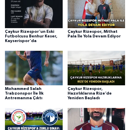
Çaykur Rizespor'un Eski
Çaykur Rizespor, Mithat
Futbolcusu Benhur Keser,
Pala İle Yola Devam Ediyor
Kayserispor'da
Mohammed Salah
Çaykur Rizespor,
Trabzonspor İle İlk
Hazırlıklarına Rize’de
Antremanına Çıktı
Yeniden Başladı