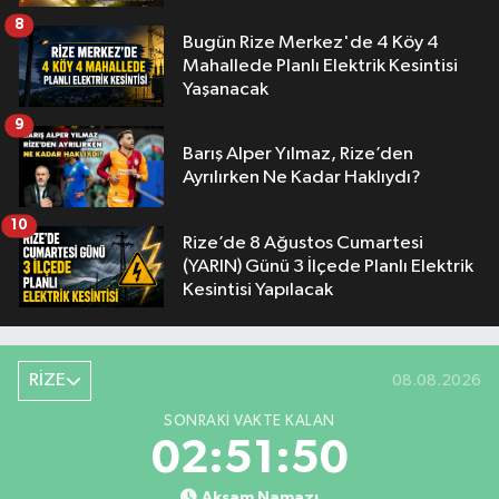
8
Bugün Rize Merkez'de 4 Köy 4
Mahallede Planlı Elektrik Kesintisi
Yaşanacak
9
Barış Alper Yılmaz, Rize’den
Ayrılırken Ne Kadar Haklıydı?
10
Rize’de 8 Ağustos Cumartesi
(YARIN) Günü 3 İlçede Planlı Elektrik
Kesintisi Yapılacak
RİZE
08.08.2026
SONRAKI VAKTE KALAN
02:51:49
Akşam Namazı