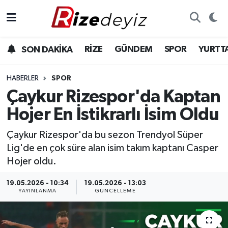
Spor
Rize Nöbetçi Eczaneler
RİZE
GÜNDEM
SPOR
YURTT
SON DAKİKA
Gündem
Rize Hava Durumu
HABERLER
SPOR
Yurttan Haberler
Rize Trafik Yoğunluk Haritası
Çaykur Rizespor'da Kaptan
Hojer En İstikrarlı İsim Oldu
Ekonomi
Süper Lig Puan Durumu ve Fikstür
Çaykur Rizespor'da bu sezon Trendyol Süper
Teknoloji
Tüm Manşetler
Lig'de en çok süre alan isim takım kaptanı Casper
Hojer oldu.
Sağlık
Son Dakika Haberleri
19.05.2026 - 10:34
19.05.2026 - 13:03
YAYINLANMA
GÜNCELLEME
Haber Arşivi