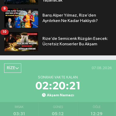
Yaşanacak
9
Barış Alper Yılmaz, Rize’den
Ayrılırken Ne Kadar Haklıydı?
10
Rize’de Semicenk Rüzgârı Esecek:
Ücretsiz Konserler Bu Akşam
RİZE
07.08.2026
SONRAKI VAKTE KALAN
02:20:20
Akşam Namazı
İMSAK
GÜNEŞ
ÖĞLE
03:31
05:12
12:29