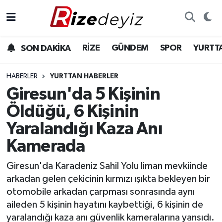
Spor
Rize Nöbetçi Eczaneler
RİZE
GÜNDEM
SPOR
YURTT
SON DAKİKA
Gündem
Rize Hava Durumu
HABERLER
YURTTAN HABERLER
Yurttan Haberler
Rize Trafik Yoğunluk Haritası
Giresun'da 5 Kişinin
Öldüğü, 6 Kişinin
Ekonomi
Süper Lig Puan Durumu ve Fikstür
Yaralandığı Kaza Anı
Teknoloji
Tüm Manşetler
Kamerada
Sağlık
Son Dakika Haberleri
Giresun'da Karadeniz Sahil Yolu liman mevkiinde
arkadan gelen çekicinin kırmızı ışıkta bekleyen bir
Haber Arşivi
otomobile arkadan çarpması sonrasında aynı
aileden 5 kişinin hayatını kaybettiği, 6 kişinin de
yaralandığı kaza anı güvenlik kameralarına yansıdı.