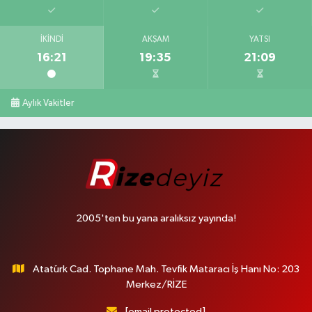
İKINDI
AKŞAM
YATSI
16:21
19:35
21:09
Aylık Vakitler
2005'ten bu yana aralıksız yayında!
Atatürk Cad. Tophane Mah. Tevfik Mataracı İş Hanı No: 203
Merkez/RİZE
[email protected]