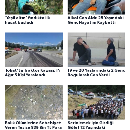
'Yeşil altın' fındıkta ilk
Alkol Can Aldı: 25 Yaşındaki
hasat başladı
Genç Hayatını Kaybetti
Tokat'ta Traktör Kazası: 1'i
19 ve 20 Yaşlarındaki 2 Genç
Ağır 5 Kişi Yaralandı
Boğularak Can Verdi
Balık Ölümlerine Sebebiyet
Serinlemek İçin Girdiği
Veren Tesise 839 Bin TL Para
Gölet 12 Yaşındaki