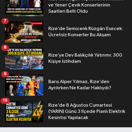
ve Yener Çevik Konserlerinin
Saatleri Belli Oldu
7
Rize’de Semicenk Rüzgârı Esecek:
Ücretsiz Konserler Bu Akşam
8
Rize’ye Dev Balıkçılık Yatırımı: 300
Kişiye İstihdam
9
Barış Alper Yılmaz, Rize’den
Ayrılırken Ne Kadar Haklıydı?
10
Rize’de 8 Ağustos Cumartesi
(YARIN) Günü 3 İlçede Planlı Elektrik
Kesintisi Yapılacak