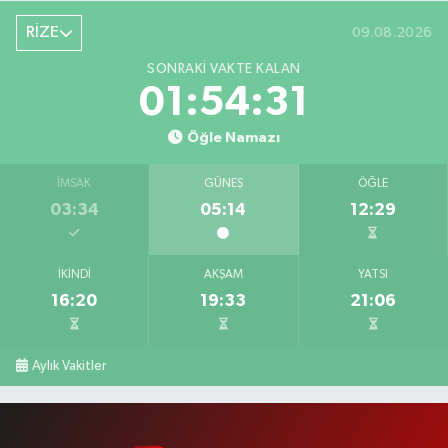
RİZE
09.08.2026
SONRAKI VAKTE KALAN
01:54:30
Öğle Namazı
İMSAK
GÜNEŞ
ÖĞLE
03:34
05:14
12:29
İKINDI
AKŞAM
YATSI
16:20
19:33
21:06
Aylık Vakitler