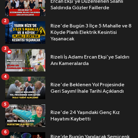
Ercan Ekşi'ye Düzenlenen Silahlı
Saldırıda Gözler Faillerde
2
Rize'de Bugün 3 İlçe 5 Mahalle ve 8
Köyde Planlı Elektrik Kesintisi
Yaşanacak
3
Rizeli İş Adamı Ercan Ekşi'ye Saldırı
Anı Kameralarda
4
Rize'de Beklenen Yol Projesinde
Geri Sayım! İhale Tarihi Açıklandı
5
Rize'de 24 Yaşındaki Genç Kız
Hayatını Kaybetti
6
Rize’de Bugün Yapılacak Semicenk