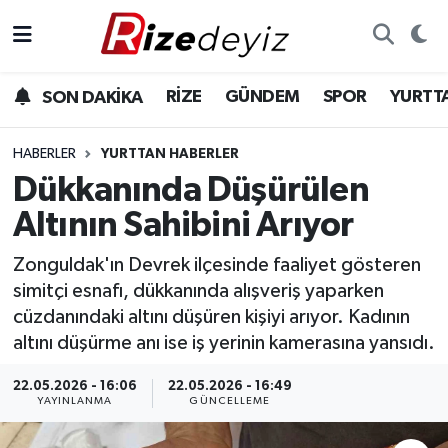
Spor
Rize Nöbetçi Eczaneler
RİZE
GÜNDEM
SPOR
YURTT
SON DAKİKA
Gündem
Rize Hava Durumu
HABERLER
YURTTAN HABERLER
Yurttan Haberler
Rize Trafik Yoğunluk Haritası
Dükkanında Düşürülen
Altının Sahibini Arıyor
Ekonomi
Süper Lig Puan Durumu ve Fikstür
Zonguldak'ın Devrek ilçesinde faaliyet gösteren
Teknoloji
Tüm Manşetler
simitçi esnafı, dükkanında alışveriş yaparken
cüzdanındaki altını düşüren kişiyi arıyor. Kadının
Sağlık
Son Dakika Haberleri
altını düşürme anı ise iş yerinin kamerasına yansıdı.
Haber Arşivi
22.05.2026 - 16:06
22.05.2026 - 16:49
YAYINLANMA
GÜNCELLEME