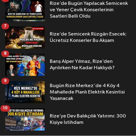
Rize’de Bugün Yapılacak Semicenk
ve Yener Çevik Konserlerinin
Saatleri Belli Oldu
7
Rize’de Semicenk Rüzgârı Esecek:
Ücretsiz Konserler Bu Akşam
8
Barış Alper Yılmaz, Rize’den
Ayrılırken Ne Kadar Haklıydı?
9
Bugün Rize Merkez'de 4 Köy 4
Mahallede Planlı Elektrik Kesintisi
Yaşanacak
10
Rize’ye Dev Balıkçılık Yatırımı: 300
Kişiye İstihdam