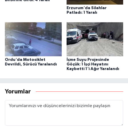
Birbirine Girdi: 4 Yaralı
Erzurum'da Silahlar
Patladı: 1 Yaralı
Ordu'da Motosiklet
İçme Suyu Projesinde
Devrildi, Sürücü Yaralandı
Göçük: 1 İşçi Hayatını
Kaybetti 1'i Ağır Yaralandı
Yorumlar