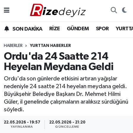
Spor
Rize Nöbetçi Eczaneler
RİZE
GÜNDEM
SPOR
YURTT
SON DAKİKA
Gündem
Rize Hava Durumu
HABERLER
YURTTAN HABERLER
Yurttan Haberler
Rize Trafik Yoğunluk Haritası
Ordu'da 24 Saatte 214
Heyelan Meydana Geldi
Ekonomi
Süper Lig Puan Durumu ve Fikstür
Ordu'da son günlerde etkisini artıran yağışlar
Teknoloji
Tüm Manşetler
nedeniyle 24 saatte 214 heyelan meydana geldi.
Büyükşehir Belediye Başkanı Dr. Mehmet Hilmi
Sağlık
Son Dakika Haberleri
Güler, il genelinde çalışmaların aralıksız sürdüğünü
söyledi.
Haber Arşivi
22.05.2026 - 19:57
22.05.2026 - 21:20
YAYINLANMA
GÜNCELLEME