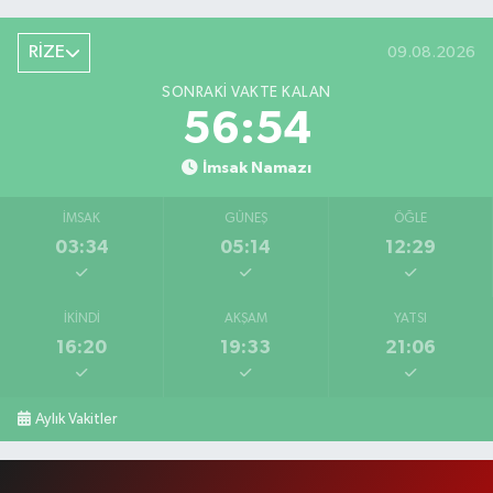
RİZE
09.08.2026
SONRAKI VAKTE KALAN
56:53
İmsak Namazı
İMSAK
GÜNEŞ
ÖĞLE
03:34
05:14
12:29
İKINDI
AKŞAM
YATSI
16:20
19:33
21:06
Aylık Vakitler