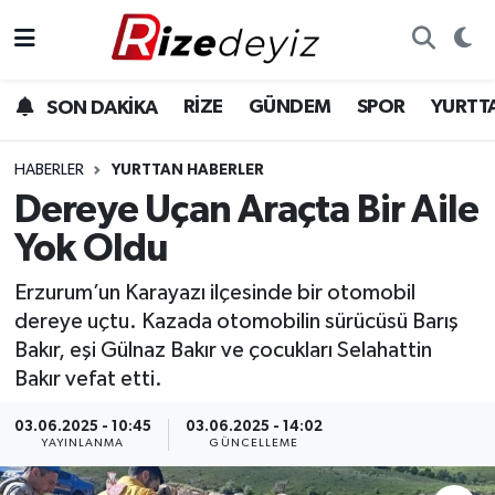
Spor
Rize Nöbetçi Eczaneler
RİZE
GÜNDEM
SPOR
YURTT
SON DAKİKA
Gündem
Rize Hava Durumu
HABERLER
YURTTAN HABERLER
Yurttan Haberler
Rize Trafik Yoğunluk Haritası
Dereye Uçan Araçta Bir Aile
Yok Oldu
Ekonomi
Süper Lig Puan Durumu ve Fikstür
Erzurum’un Karayazı ilçesinde bir otomobil
Teknoloji
Tüm Manşetler
dereye uçtu. Kazada otomobilin sürücüsü Barış
Bakır, eşi Gülnaz Bakır ve çocukları Selahattin
Sağlık
Son Dakika Haberleri
Bakır vefat etti.
Haber Arşivi
03.06.2025 - 10:45
03.06.2025 - 14:02
YAYINLANMA
GÜNCELLEME