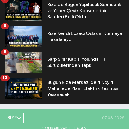
7
Rize’de Bugün Yapılacak Semicenk
ve Yener Çevik Konserlerinin
Saatleri Belli Oldu
8
Rize Kendi Eczacı Odasını Kurmaya
Hazırlanıyor
9
Sarp Sınır Kapısı Yolunda Tır
Sürücülerinden Tepki
10
Bugün Rize Merkez'de 4 Köy 4
Mahallede Planlı Elektrik Kesintisi
Yaşanacak
RİZE
07.08.2026
SONRAKI VAKTE KALAN