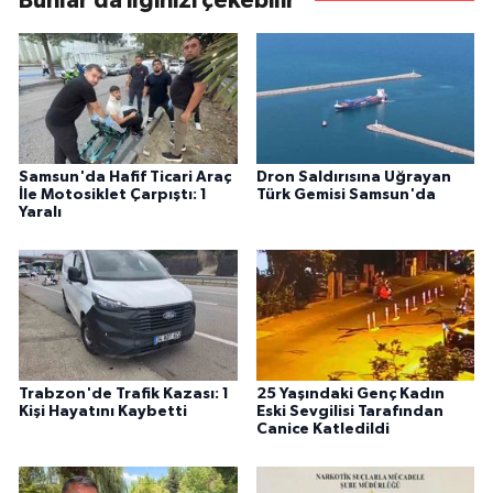
Bunlar da ilginizi çekebilir
Samsun'da Hafif Ticari Araç
Dron Saldırısına Uğrayan
İle Motosiklet Çarpıştı: 1
Türk Gemisi Samsun'da
Yaralı
Trabzon'de Trafik Kazası: 1
25 Yaşındaki Genç Kadın
Kişi Hayatını Kaybetti
Eski Sevgilisi Tarafından
Canice Katledildi