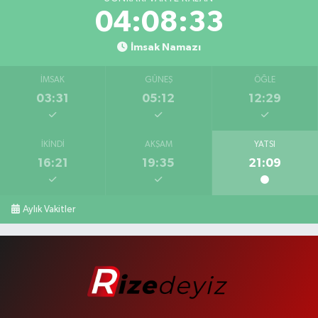
04:08:32
İmsak Namazı
İMSAK
GÜNEŞ
ÖĞLE
03:31
05:12
12:29
İKINDI
AKŞAM
YATSI
16:21
19:35
21:09
Aylık Vakitler