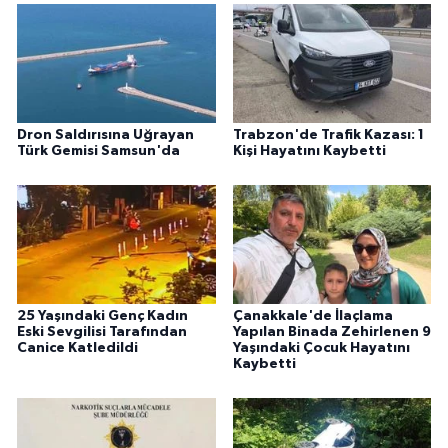
Dron Saldırısına Uğrayan
Trabzon'de Trafik Kazası: 1
Türk Gemisi Samsun'da
Kişi Hayatını Kaybetti
25 Yaşındaki Genç Kadın
Çanakkale'de İlaçlama
Eski Sevgilisi Tarafından
Yapılan Binada Zehirlenen 9
Canice Katledildi
Yaşındaki Çocuk Hayatını
Kaybetti