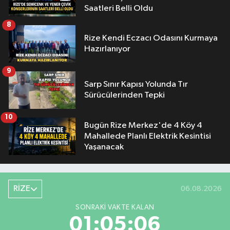
Saatleri Belli Oldu
8
Rize Kendi Eczacı Odasını Kurmaya
Hazırlanıyor
9
Sarp Sınır Kapısı Yolunda Tır
Sürücülerinden Tepki
10
Bugün Rize Merkez'de 4 Köy 4
Mahallede Planlı Elektrik Kesintisi
Yaşanacak
RİZE
06.08.2026
SONRAKI VAKTE KALAN
01:05:05