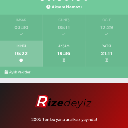
Akşam Namazı
İMSAK
GÜNEŞ
ÖĞLE
03:30
05:11
12:29
İKINDI
AKŞAM
YATSI
16:22
19:36
21:11
Aylık Vakitler
2005'ten bu yana aralıksız yayında!