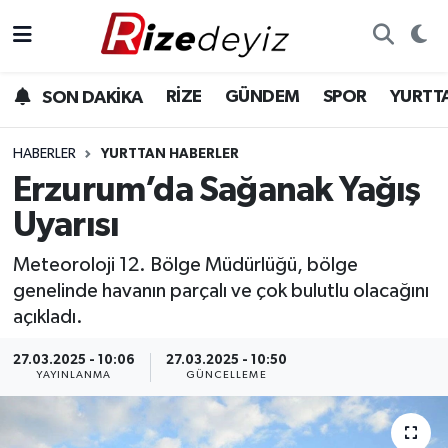
Spor
Rize Nöbetçi Eczaneler
RİZE
GÜNDEM
SPOR
YURTT
SON DAKİKA
Gündem
Rize Hava Durumu
HABERLER
YURTTAN HABERLER
Yurttan Haberler
Rize Trafik Yoğunluk Haritası
Erzurum’da Sağanak Yağış
Uyarısı
Ekonomi
Süper Lig Puan Durumu ve Fikstür
Meteoroloji 12. Bölge Müdürlüğü, bölge
Teknoloji
Tüm Manşetler
genelinde havanın parçalı ve çok bulutlu olacağını
açıkladı.
Sağlık
Son Dakika Haberleri
27.03.2025 - 10:06
27.03.2025 - 10:50
YAYINLANMA
GÜNCELLEME
Haber Arşivi