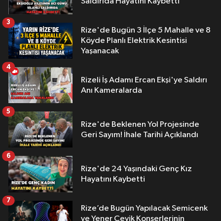
Saldırıda Hayatını Kaybetti
3
Rize'de Bugün 3 İlçe 5 Mahalle ve 8
Köyde Planlı Elektrik Kesintisi
Yaşanacak
4
Rizeli İş Adamı Ercan Ekşi'ye Saldırı
Anı Kameralarda
5
Rize'de Beklenen Yol Projesinde
Geri Sayım! İhale Tarihi Açıklandı
6
Rize'de 24 Yaşındaki Genç Kız
Hayatını Kaybetti
7
Rize’de Bugün Yapılacak Semicenk
ve Yener Çevik Konserlerinin