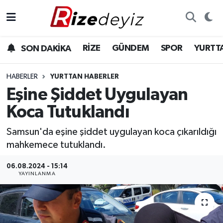
Spor
Rize Nöbetçi Eczaneler
RİZE
GÜNDEM
SPOR
YURTT
SON DAKİKA
Gündem
Rize Hava Durumu
HABERLER
YURTTAN HABERLER
Yurttan Haberler
Rize Trafik Yoğunluk Haritası
Eşine Şiddet Uygulayan
Koca Tutuklandı
Ekonomi
Süper Lig Puan Durumu ve Fikstür
Samsun'da eşine şiddet uygulayan koca çıkarıldığı
Teknoloji
Tüm Manşetler
mahkemece tutuklandı.
Sağlık
Son Dakika Haberleri
06.08.2024 - 15:14
YAYINLANMA
Haber Arşivi