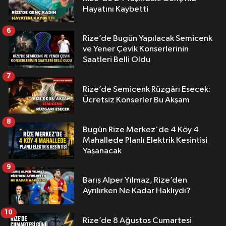
Hayatını Kaybetti
6
Rize’de Bugün Yapılacak Semicenk
ve Yener Çevik Konserlerinin
Saatleri Belli Oldu
7
Rize’de Semicenk Rüzgârı Esecek:
Ücretsiz Konserler Bu Akşam
8
Bugün Rize Merkez'de 4 Köy 4
Mahallede Planlı Elektrik Kesintisi
Yaşanacak
9
Barış Alper Yılmaz, Rize’den
Ayrılırken Ne Kadar Haklıydı?
10
Rize’de 8 Ağustos Cumartesi