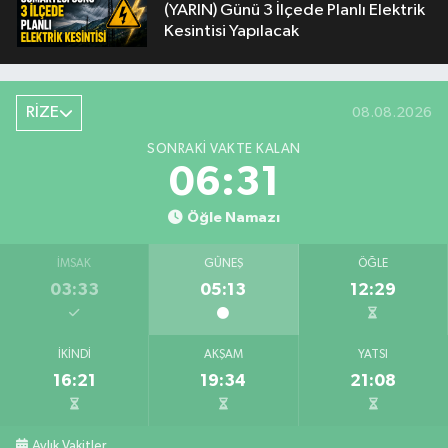
(YARIN) Günü 3 İlçede Planlı Elektrik
Kesintisi Yapılacak
RİZE
08.08.2026
SONRAKI VAKTE KALAN
06:30
Öğle Namazı
İMSAK
GÜNEŞ
ÖĞLE
03:33
05:13
12:29
İKINDI
AKŞAM
YATSI
16:21
19:34
21:08
Aylık Vakitler