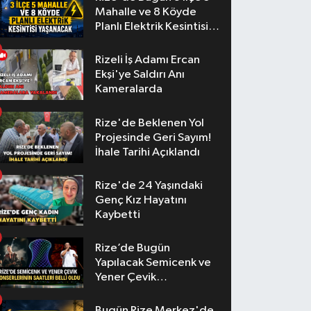
Mahalle ve 8 Köyde
Planlı Elektrik Kesintisi
Yaşanacak
Rizeli İş Adamı Ercan
Ekşi'ye Saldırı Anı
Kameralarda
Rize'de Beklenen Yol
Projesinde Geri Sayım!
İhale Tarihi Açıklandı
Rize'de 24 Yaşındaki
Genç Kız Hayatını
Kaybetti
Rize’de Bugün
Yapılacak Semicenk ve
Yener Çevik
Konserlerinin Saatleri
Belli Oldu
Bugün Rize Merkez'de