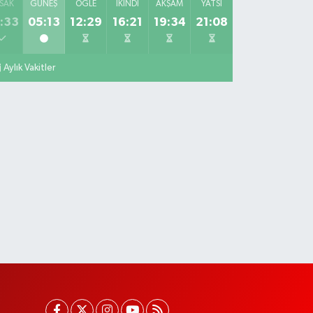
SAK
GÜNEŞ
ÖĞLE
İKINDI
AKŞAM
YATSI
:33
05:13
12:29
16:21
19:34
21:08
Aylık Vakitler