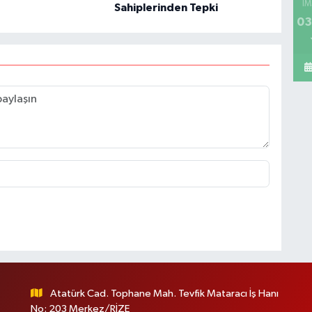
İM
Sahiplerinden Tepki
03
Atatürk Cad. Tophane Mah. Tevfik Mataracı İş Hanı
No: 203 Merkez/RİZE