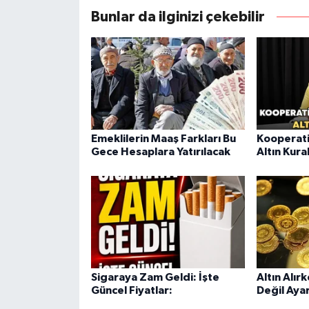
Bunlar da ilginizi çekebilir
Emeklilerin Maaş Farkları Bu
Kooperati
Gece Hesaplara Yatırılacak
Altın Kura
Sigaraya Zam Geldi: İşte
Altın Alır
Güncel Fiyatlar:
Değil Aya