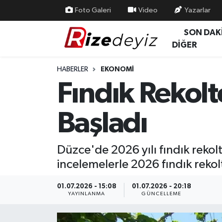
Foto Galeri
Video
Yazarlar
SON DAK
Spor
Rize Nöbetçi Eczaneler
DİĞER
Gündem
Rize Hava Durumu
HABERLER
EKONOMI
Fındık Rekolt
Yurttan Haberler
Rize Trafik Yoğunluk Haritası
Başladı
Ekonomi
Süper Lig Puan Durumu ve Fikstür
Teknoloji
Tüm Manşetler
Düzce'de 2026 yılı fındık rekolt
incelemelerle 2026 fındık rekolt
Sağlık
Son Dakika Haberleri
01.07.2026 - 15:08
01.07.2026 - 20:18
Haber Arşivi
YAYINLANMA
GÜNCELLEME