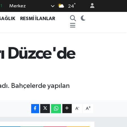
°
Merkez
11
24
8
SAĞLIK
RESMİ İLANLAR
2
8
3
rı Düzce'de
4
ladı. Bahçelerde yapılan
-
+
A
A