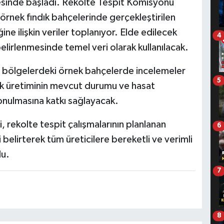
lçesinde başladı. Rekolte Tespit Komisyonu
a örnek fındık bahçelerinde gerçekleştirilen
ine ilişkin veriler toplanıyor. Elde edilecek
4
belirlenmesinde temel veri olarak kullanılacak.
ı bölgelerdeki örnek bahçelerde incelemeler
5
ık üretiminin mevcut durumu ve hasat
konulmasına katkı sağlayacak.
, rekolte tespit çalışmalarının planlanan
6
elirterek tüm üreticilere bereketli ve verimli
du.
7
8