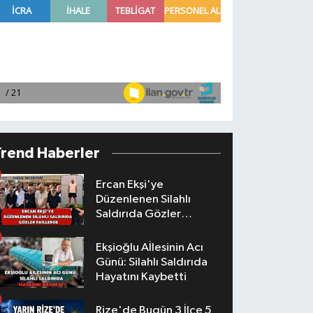
Trend Haberler
Ercan Ekşi'ye
Düzenlenen Silahlı
Saldırıda Gözler
Faillerde
Ekşioğlu Aİlesinin Acı
Günü: Silahlı Saldırıda
Hayatını Kaybetti
Rize'de Bugün 3 İlçe 5