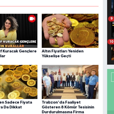
9
10
f Kuracak Gençlere
Altın Fiyatları Yeniden
llar
Yükselişe Geçti
ken Sadece Fiyata
Trabzon'da Faaliyet
ra Da Dikkat
Gösteren 8 Kömür Tesisinin
Durdurulmasına Firma