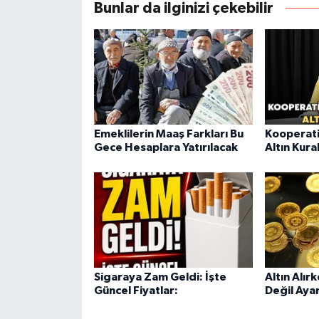
Bunlar da ilginizi çekebilir
Emeklilerin Maaş Farkları Bu
Kooperati
Gece Hesaplara Yatırılacak
Altın Kura
Sigaraya Zam Geldi: İşte
Altın Alır
Güncel Fiyatlar:
Değil Aya