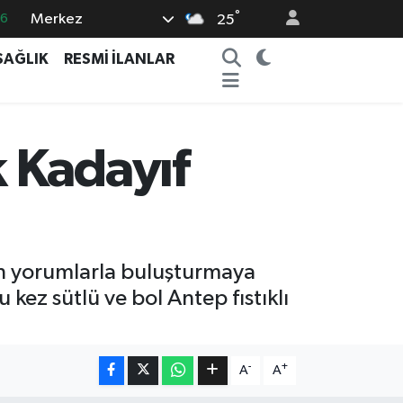
°
Merkez
25
06
02
SAĞLIK
RESMİ İLANLAR
.2
12
0
 Kadayıf
ern yorumlarla buluşturmaya
kez sütlü ve bol Antep fıstıklı
-
+
A
A