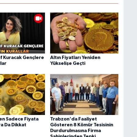
f Kuracak Gençlere
Altın Fiyatları Yeniden
llar
Yükselişe Geçti
ken Sadece Fiyata
Trabzon'da Faaliyet
ra Da Dikkat
Gösteren 8 Kömür Tesisinin
Durdurulmasına Firma
Sahiplerinden Tepki