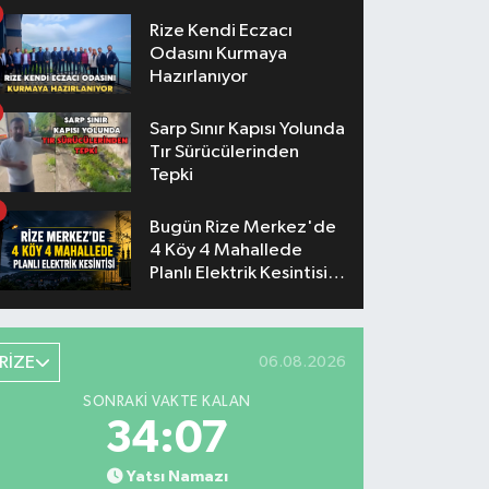
Konserlerinin Saatleri
Belli Oldu
Rize Kendi Eczacı
Odasını Kurmaya
Hazırlanıyor
Sarp Sınır Kapısı Yolunda
Tır Sürücülerinden
Tepki
Bugün Rize Merkez'de
4 Köy 4 Mahallede
Planlı Elektrik Kesintisi
Yaşanacak
RİZE
06.08.2026
SONRAKI VAKTE KALAN
34:06
Yatsı Namazı