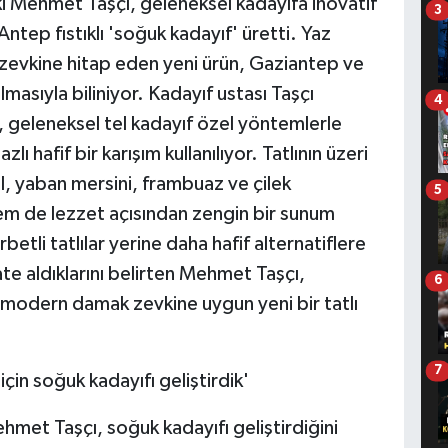
ki Mehmet Taşçı, geleneksel kadayıfa inovatif
3
ntep fıstıklı 'soğuk kadayıf' üretti. Yaz
k zevkine hitap eden yeni ürün, Gaziantep ve
asıyla biliniyor. Kadayıf ustası Taşçı
4
a, geleneksel tel kadayıf özel yöntemlerle
lı hafif bir karışım kullanılıyor. Tatlının üzeri
al, yaban mersini, frambuaz ve çilek
5
em de lezzet açısından zengin bir sunum
etli tatlılar yerine daha hafif alternatiflere
ate aldıklarını belirten Mehmet Taşçı,
6
 modern damak zevkine uygun yeni bir tatlı
7
için soğuk kadayıfı geliştirdik'
ehmet Taşçı, soğuk kadayıfı geliştirdiğini