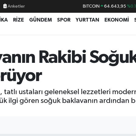
Anketler
DOLAR
47,6006
%0.
EURO
55,0250
%0.
İKA
RİZE
GÜNDEM
SPOR
YURTTAN
EKONOMİ
STERLİN
64,2398
%0
GRAM ALTIN
6500.87
%0.
BİST100
13.799
%7
anın Rakibi Soğuk
örüyor
 tatlı ustaları geleneksel lezzetleri mod
k ilgi gören soğuk baklavanın ardından bu 