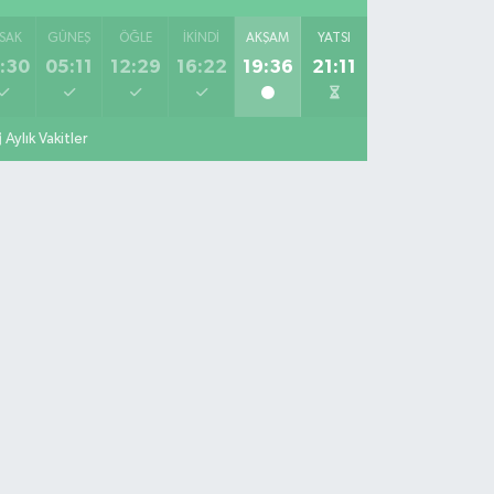
SAK
GÜNEŞ
ÖĞLE
İKINDI
AKŞAM
YATSI
:30
05:11
12:29
16:22
19:36
21:11
Aylık Vakitler