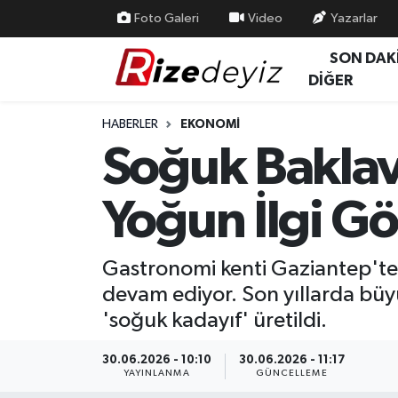
Foto Galeri
Video
Yazarlar
SON DAK
Spor
Rize Nöbetçi Eczaneler
DİĞER
Gündem
Rize Hava Durumu
HABERLER
EKONOMI
Soğuk Baklav
Yurttan Haberler
Rize Trafik Yoğunluk Haritası
Yoğun İlgi G
Ekonomi
Süper Lig Puan Durumu ve Fikstür
Teknoloji
Tüm Manşetler
Gastronomi kenti Gaziantep'te,
devam ediyor. Son yıllarda büyü
Sağlık
Son Dakika Haberleri
'soğuk kadayıf' üretildi.
Haber Arşivi
30.06.2026 - 10:10
30.06.2026 - 11:17
YAYINLANMA
GÜNCELLEME