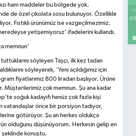
bazı ham maddeler bu bölgede yok.
İM
inde de özel çikolata sosu bulunuyor. Özellikle
03
diyor. Fıstıklı ürünümüz ise vazgeçilmezimiz.
 neredeyse yetişemiyoruz' ifadelerini kullandı.
kça memnun'
l tuttuklarını söyleyen Taşçı, ilk kez tadan
ıklarını söyleyerek, 'Yeni açıldığımız için
logram fiyatlarımız 800 liradan başlıyor. Ürüne
r. Müşterilerimiz çok memnun. Şu ana kadar
p'te soğuk kadayıfı henüz çok fazla kişi
 vatandaşlar önce bir porsiyon tadıyor,
lerine götürüyor. Şu an herkes oldukça
ürün olduğunu düşünüyorum. Herkesin gelip en
' şeklinde konuştu.