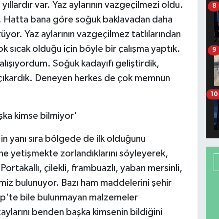
ıllardır var. Yaz aylarının vazgeçilmezi oldu.
8
. Hatta bana göre soğuk baklavadan daha
yor. Yaz aylarının vazgeçilmez tatlılarından
k sıcak olduğu için böyle bir çalışma yaptık.
9
lışıyordum. Soğuk kadayıfı geliştirdik,
 çıkardık. Deneyen herkes de çok memnun
10
şka kimse bilmiyor'
in yanı sıra bölgede de ilk olduğunu
ne yetişmekte zorlandıklarını söyleyerek,
ortakallı, çilekli, frambuazlı, yaban mersinli,
idimiz bulunuyor. Bazı ham maddelerini şehir
ep'te bile bulunmayan malzemeler
aylarını benden başka kimsenin bildiğini