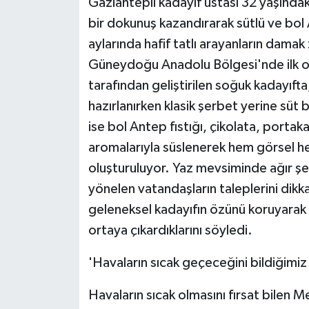
Gaziantepli kadayıf ustası 32 yaşında
bir dokunuş kazandırarak sütlü ve bol A
aylarında hafif tatlı arayanların dama
Güneydoğu Anadolu Bölgesi'nde ilk olm
tarafından geliştirilen soğuk kadayıft
hazırlanırken klasik şerbet yerine süt baz
ise bol Antep fıstığı, çikolata, portak
aromalarıyla süslenerek hem görsel h
oluşturuluyor. Yaz mevsiminde ağır şerb
yönelen vatandaşların taleplerini dikk
geleneksel kadayıfın özünü koruyarak
ortaya çıkardıklarını söyledi.
'Havaların sıcak geçeceğini bildiğimiz 
Havaların sıcak olmasını fırsat bilen M