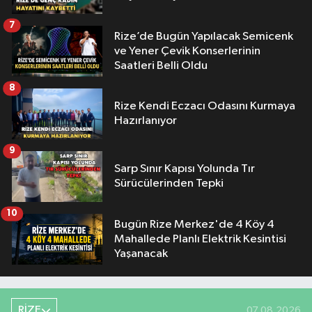
7
Rize’de Bugün Yapılacak Semicenk
ve Yener Çevik Konserlerinin
Saatleri Belli Oldu
8
Rize Kendi Eczacı Odasını Kurmaya
Hazırlanıyor
9
Sarp Sınır Kapısı Yolunda Tır
Sürücülerinden Tepki
10
Bugün Rize Merkez'de 4 Köy 4
Mahallede Planlı Elektrik Kesintisi
Yaşanacak
RİZE
07.08.2026