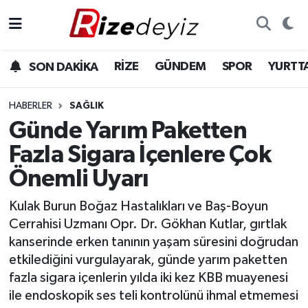
Spor
Rize Nöbetçi Eczaneler
RİZE
GÜNDEM
SPOR
YURTT
SON DAKİKA
Gündem
Rize Hava Durumu
HABERLER
SAĞLIK
Yurttan Haberler
Rize Trafik Yoğunluk Haritası
Günde Yarım Paketten
Fazla Sigara İçenlere Çok
Ekonomi
Süper Lig Puan Durumu ve Fikstür
Önemli Uyarı
Teknoloji
Tüm Manşetler
Kulak Burun Boğaz Hastalıkları ve Baş-Boyun
Cerrahisi Uzmanı Opr. Dr. Gökhan Kutlar, gırtlak
Sağlık
Son Dakika Haberleri
kanserinde erken tanının yaşam süresini doğrudan
etkilediğini vurgulayarak, günde yarım paketten
Haber Arşivi
fazla sigara içenlerin yılda iki kez KBB muayenesi
ile endoskopik ses teli kontrolünü ihmal etmemesi