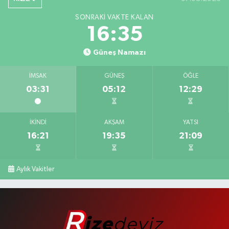
SONRAKI VAKTE KALAN
16:34
Güneş Namazı
İMSAK
GÜNEŞ
ÖĞLE
03:31
05:12
12:29
İKINDI
AKŞAM
YATSI
16:21
19:35
21:09
Aylık Vakitler