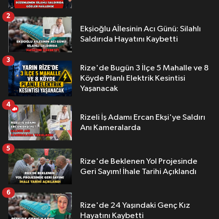
2
Ekşioğlu Aİlesinin Acı Günü: Silahlı
Saldırıda Hayatını Kaybetti
3
Rize'de Bugün 3 İlçe 5 Mahalle ve 8
Köyde Planlı Elektrik Kesintisi
Yaşanacak
4
Rizeli İş Adamı Ercan Ekşi'ye Saldırı
Anı Kameralarda
5
Rize'de Beklenen Yol Projesinde
Geri Sayım! İhale Tarihi Açıklandı
6
Rize'de 24 Yaşındaki Genç Kız
Hayatını Kaybetti