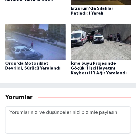
Birbirine Girdi: 4 Yaralı
Erzurum'da Silahlar
Patladı: 1 Yaralı
Ordu'da Motosiklet
İçme Suyu Projesinde
Devrildi, Sürücü Yaralandı
Göçük: 1 İşçi Hayatını
Kaybetti 1'i Ağır Yaralandı
Yorumlar