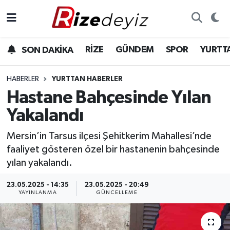
Spor
Rize Nöbetçi Eczaneler
RİZE
GÜNDEM
SPOR
YURTT
SON DAKİKA
Gündem
Rize Hava Durumu
HABERLER
YURTTAN HABERLER
Yurttan Haberler
Rize Trafik Yoğunluk Haritası
Hastane Bahçesinde Yılan
Yakalandı
Ekonomi
Süper Lig Puan Durumu ve Fikstür
Mersin’in Tarsus ilçesi Şehitkerim Mahallesi’nde
Teknoloji
Tüm Manşetler
faaliyet gösteren özel bir hastanenin bahçesinde
yılan yakalandı.
Sağlık
Son Dakika Haberleri
23.05.2025 - 14:35
23.05.2025 - 20:49
YAYINLANMA
GÜNCELLEME
Haber Arşivi