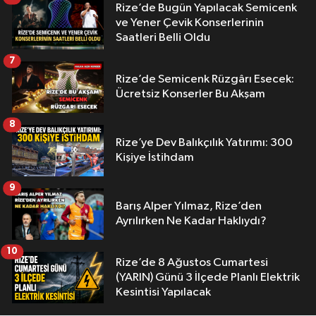
Rize’de Bugün Yapılacak Semicenk
ve Yener Çevik Konserlerinin
Saatleri Belli Oldu
7
Rize’de Semicenk Rüzgârı Esecek:
Ücretsiz Konserler Bu Akşam
8
Rize’ye Dev Balıkçılık Yatırımı: 300
Kişiye İstihdam
9
Barış Alper Yılmaz, Rize’den
Ayrılırken Ne Kadar Haklıydı?
10
Rize’de 8 Ağustos Cumartesi
(YARIN) Günü 3 İlçede Planlı Elektrik
Kesintisi Yapılacak